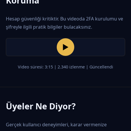
Koruma
Hesap güvenliği kritiktir. Bu videoda 2FA kurulumu ve
şifreyle ilgili pratik bilgiler bulacaksınız.
▶
Video süresi: 3:15 | 2.340 izlenme | Güncellendi
Üyeler Ne Diyor?
Gerçek kullanıcı deneyimleri, karar vermenize