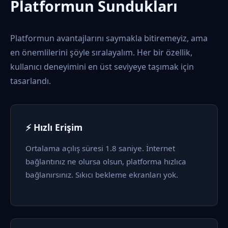
Platformun Sundukları
Platformun avantajlarını saymakla bitiremeyiz, ama
en önemlilerini şöyle sıralayalım. Her bir özellik,
kullanıcı deneyimini en üst seviyeye taşımak için
tasarlandı.
⚡ Hızlı Erişim
Ortalama açılış süresi 1.8 saniye. İnternet
bağlantınız ne olursa olsun, platforma hızlıca
bağlanırsınız. Sıkıcı bekleme ekranları yok.