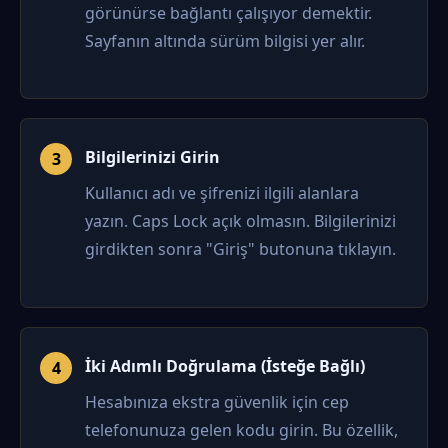
görünürse bağlantı çalışıyor demektir.
Sayfanın altında sürüm bilgisi yer alır.
Bilgilerinizi Girin
Kullanıcı adı ve şifrenizi ilgili alanlara
yazın. Caps Lock açık olmasın. Bilgilerinizi
girdikten sonra "Giriş" butonuna tıklayın.
İki Adımlı Doğrulama (İsteğe Bağlı)
Hesabınıza ekstra güvenlik için cep
telefonunuza gelen kodu girin. Bu özellik,