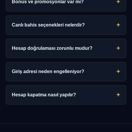
açabilirsiniz. Yeni cihazdan giriş yapıldığında eski
+
Bonus ve promosyonlar var mı?
oturum sonlanır. Bu güvenlik önlemi hesapların
Zaman zaman çeşitli kampanyalar düzenlenir.
başkaları tarafından kullanılmasını engeller.
Ancak bu sayfada promosyon tanıtımı yapılmaz.
+
Canlı bahis seçenekleri nelerdir?
Güncel fırsatlar için giriş yaptıktan sonra
Maç anında bahis yapabilirsiniz. 200'den fazla
"Kampanyalar" bölümüne bakabilirsiniz. Mevcut
farklı bahis türü sunulur. Anlık istatistiklerle
+
teklifleri görürsünüz.
Hesap doğrulaması zorunlu mudur?
desteklenir. Yayın kalitesi 1080p'ye kadar çıkar.
Evet, ilk para çekme işleminde kimlik
doğrulaması istenir. Bu, yasal bir zorunluluktur.
+
Giriş adresi neden engelleniyor?
Ehliyet, kimlik veya pasaport fotokopisi
Yerel düzenlemelerden dolayı bazı adreslere
yüklemeniz gerekir. İşlem genellikle 5 dakika
erişim kısıtlanabilir. Bu durumda DNS ayarlarınızı
+
sürer.
Hesap kapatma nasıl yapılır?
değiştirmeniz gerekir. Yeni adresi buradan takip
Müşteri hizmetlerine talep oluşturun. Kimlik
edebilirsiniz. Tüm blokları aşmanız mümkündür.
doğrulaması yapmanız istenecektir. Hesabınız 24
saat içinde kapatılır. Kalan bakiye en geç 1 iş