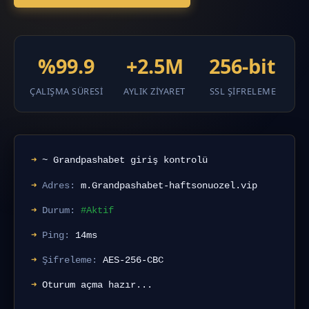
%99.9
+2.5M
256-bit
ÇALIŞMA SÜRESI
AYLIK ZIYARET
SSL ŞIFRELEME
➜
~ Grandpashabet giriş kontrolü
➜
Adres:
m.Grandpashabet-haftsonuozel.vip
➜
Durum:
#Aktif
➜
Ping:
14ms
➜
Şifreleme:
AES-256-CBC
➜
Oturum açma hazır...