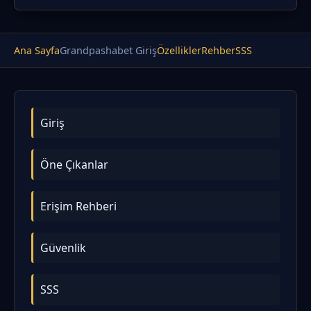
Ana Sayfa
Grandpashabet Giriş
Özellikler
Rehber
SSS
Giriş
Öne Çıkanlar
Erişim Rehberi
Güvenlik
SSS