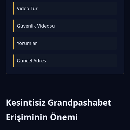
Video Tur
Güvenlik Videosu
Yorumlar
Güncel Adres
Kesintisiz Grandpashabet
Erişiminin Önemi