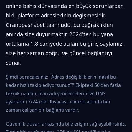
online bahis dünyasında en büyük sorunlardan
biri, platform adreslerinin değişmesidir.
Grandpashabet taahhüdü, bu değişiklikleri
anında size duyurmaktır. 2024'ten bu yana
ortalama 1.8 saniyede açılan bu giriş sayfamız,
size her zaman doğru ve güncel bağlantıyı
sunar.
Şimdi soracaksınız: "Adres değişikliklerini nasıl bu
kadar hızlı takip ediyorsunuz?" Ekipteki 50'den fazla
teknik uzman, alan adı yenilemelerini ve DNS
ayarlarını 7/24 izler. Kısacası, elinizin altında her
zaman çalışan bir bağlantı vardır.
Güvenlik duvarı arkasında bile erişim sağlayabilirsiniz.
Tüm giriş sayfalarımız, 256-bit SSL sertifikası ile