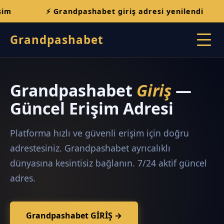
⚡ Grandpashabet giriş adresi yenilendi
🔒 
Grandpashabet
Grandpashabet
Giriş
—
Güncel Erişim Adresi
Platforma hızlı ve güvenli erişim için doğru
adrestesiniz. Grandpashabet ayrıcalıklı
dünyasına kesintisiz bağlanın. 7/24 aktif güncel
adres.
Grandpashabet GİRİŞ →