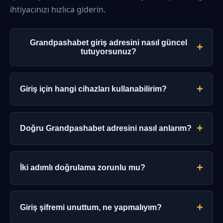
ihtiyacınızı hızlıca giderin.
Grandpashabet giriş adresini nasıl güncel
+
tutuyorsunuz?
şifreleme teknolojisiyle korunur. Alan adı
değişiklikleri anında bu sayfaya eklenir. Ekibimiz
+
Giriş için hangi cihazları kullanabilirim?
DNS kayıtlarını sürekli izler. Önemli olan, doğru
Her türlü cihazdan giriş yapabilirsiniz. PC,
bilgiyi zamanında iletmektir. Ortalama
laptop, tablet ve akıllı telefonlarla uyumludur.
+
güncelleme süresi 4 dakikadır.
Doğru Grandpashabet adresini nasıl anlarım?
iOS ve Android işletim sistemlerinde sorunsuz
Doğru adres her zaman bu sayfadaki butonla
çalışır. Oyun konsollarından bile erişim
iletilir. Adres çubuğunda "m.Grandpashabet-
+
mümkündür. Yeter ki internet bağlantınız olsun.
İki adımlı doğrulama zorunlu mu?
haftsonuozel.vip" yazmalıdır. SSL sertifikası
Zorunlu değildir ancak yüksek önerilir.
geçerli olmalıdır. Sahte siteler genellikle çok
Hesabınızın güvenliği için aktif etmenizde fayda
+
benzer harfler kullanır. Dikkatli olun, sadece
Giriş şifremi unuttum, ne yapmalıyım?
var. Ayarlar bölümünden kolayca kurabilirsiniz.
resmi sayfayı kullanın.