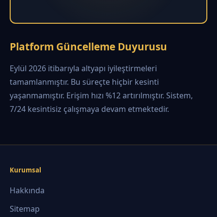
Platform Güncelleme Duyurusu
Eylül 2026 itibarıyla altyapı iyileştirmeleri
tamamlanmıştır. Bu süreçte hiçbir kesinti
yaşanmamıştır. Erişim hızı %12 artırılmıştır. Sistem,
7/24 kesintisiz çalışmaya devam etmektedir.
Kurumsal
Hakkında
Sitemap