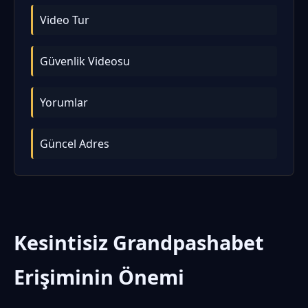
Video Tur
Güvenlik Videosu
Yorumlar
Güncel Adres
Kesintisiz Grandpashabet
Erişiminin Önemi