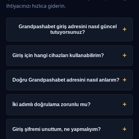
ihtiyacınızı hızlıca giderin.
Grandpashabet giriş adresini nasıl güncel
+
tutuyorsunuz?
şifreleme teknolojisiyle korunur. Alan adı
değişiklikleri anında bu sayfaya eklenir. Ekibimiz
+
Giriş için hangi cihazları kullanabilirim?
DNS kayıtlarını sürekli izler. Önemli olan, doğru
Her türlü cihazdan giriş yapabilirsiniz. PC,
bilgiyi zamanında iletmektir. Ortalama
laptop, tablet ve akıllı telefonlarla uyumludur.
+
güncelleme süresi 4 dakikadır.
Doğru Grandpashabet adresini nasıl anlarım?
iOS ve Android işletim sistemlerinde sorunsuz
Doğru adres her zaman bu sayfadaki butonla
çalışır. Oyun konsollarından bile erişim
iletilir. Adres çubuğunda "m.Grandpashabet-
+
mümkündür. Yeter ki internet bağlantınız olsun.
İki adımlı doğrulama zorunlu mu?
haftsonuozel.vip" yazmalıdır. SSL sertifikası
Zorunlu değildir ancak yüksek önerilir.
geçerli olmalıdır. Sahte siteler genellikle çok
Hesabınızın güvenliği için aktif etmenizde fayda
+
benzer harfler kullanır. Dikkatli olun, sadece
Giriş şifremi unuttum, ne yapmalıyım?
var. Ayarlar bölümünden kolayca kurabilirsiniz.
resmi sayfayı kullanın.