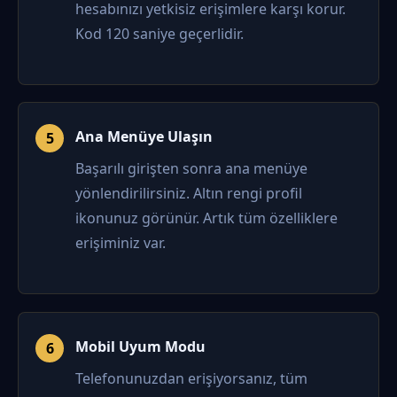
hesabınızı yetkisiz erişimlere karşı korur.
Kod 120 saniye geçerlidir.
Ana Menüye Ulaşın
Başarılı girişten sonra ana menüye
yönlendirilirsiniz. Altın rengi profil
ikonunuz görünür. Artık tüm özelliklere
erişiminiz var.
Mobil Uyum Modu
Telefonunuzdan erişiyorsanız, tüm