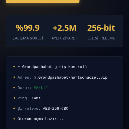
%99.9
+2.5M
256-bit
ÇALIŞMA SÜRESI
AYLIK ZIYARET
SSL ŞIFRELEME
➜
~ Grandpashabet giriş kontrolü
➜
Adres:
m.Grandpashabet-haftsonuozel.vip
➜
Durum:
#Aktif
➜
Ping:
14ms
➜
Şifreleme:
AES-256-CBC
➜
Oturum açma hazır...