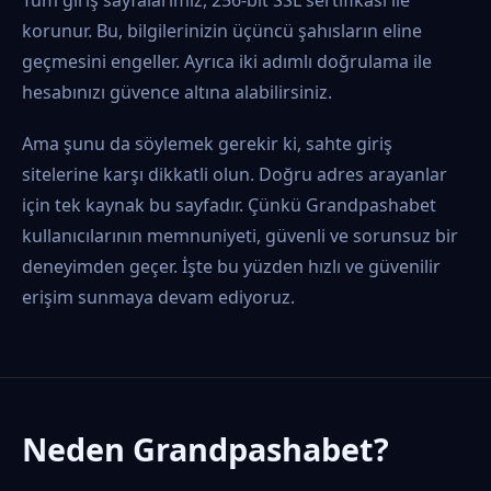
korunur. Bu, bilgilerinizin üçüncü şahısların eline
geçmesini engeller. Ayrıca iki adımlı doğrulama ile
hesabınızı güvence altına alabilirsiniz.
Ama şunu da söylemek gerekir ki, sahte giriş
sitelerine karşı dikkatli olun. Doğru adres arayanlar
için tek kaynak bu sayfadır. Çünkü Grandpashabet
kullanıcılarının memnuniyeti, güvenli ve sorunsuz bir
deneyimden geçer. İşte bu yüzden hızlı ve güvenilir
erişim sunmaya devam ediyoruz.
Neden Grandpashabet?