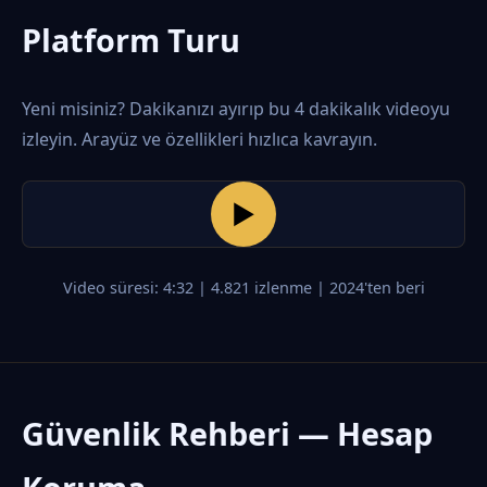
günü içinde iade edilir.
Platform Turu
Yeni misiniz? Dakikanızı ayırıp bu 4 dakikalık videoyu
izleyin. Arayüz ve özellikleri hızlıca kavrayın.
▶
Video süresi: 4:32 | 4.821 izlenme | 2024'ten beri
Güvenlik Rehberi — Hesap