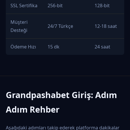
SSL Sertifika
256-bit
128-bit
Müşteri
24/7 Türkçe
12-18 saat
Desteği
Ödeme Hızı
15 dk
24 saat
Grandpashabet Giriş: Adım
Adım Rehber
Aşağıdaki adımları takip ederek platforma dakikalar