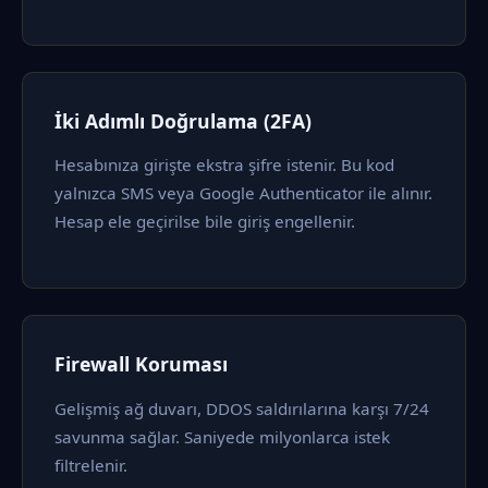
İki Adımlı Doğrulama (2FA)
Hesabınıza girişte ekstra şifre istenir. Bu kod
yalnızca SMS veya Google Authenticator ile alınır.
Hesap ele geçirilse bile giriş engellenir.
Firewall Koruması
Gelişmiş ağ duvarı, DDOS saldırılarına karşı 7/24
savunma sağlar. Saniyede milyonlarca istek
filtrelenir.