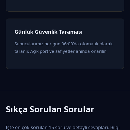
Günlük Güvenlik Taraması
Sunucularımız her gün 06:00'da otomatik olarak
taranır. Açık port ve zafiyetler anında onarılır.
Sıkça Sorulan Sorular
İşte en çok sorulan 15 soru ve detaylı cevapları. Bilgi