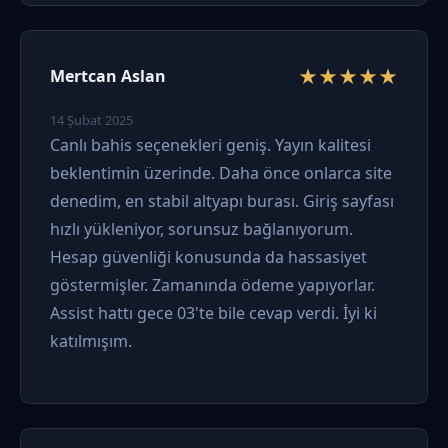
★★★★★
Mertcan Aslan
14 Şubat 2025
Canlı bahis seçenekleri geniş. Yayın kalitesi
beklentimin üzerinde. Daha önce onlarca site
denedim, en stabil altyapı burası. Giriş sayfası
hızlı yükleniyor, sorunsuz bağlanıyorum.
Hesap güvenliği konusunda da hassasiyet
göstermişler. Zamanında ödeme yapıyorlar.
Assist hattı gece 03'te bile cevap verdi. İyi ki
katılmışım.