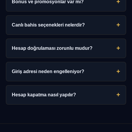
açabilirsiniz. Yeni cihazdan giriş yapıldığında eski
+
Bonus ve promosyonlar var mı?
oturum sonlanır. Bu güvenlik önlemi hesapların
Zaman zaman çeşitli kampanyalar düzenlenir.
başkaları tarafından kullanılmasını engeller.
Ancak bu sayfada promosyon tanıtımı yapılmaz.
+
Canlı bahis seçenekleri nelerdir?
Güncel fırsatlar için giriş yaptıktan sonra
Maç anında bahis yapabilirsiniz. 200'den fazla
"Kampanyalar" bölümüne bakabilirsiniz. Mevcut
farklı bahis türü sunulur. Anlık istatistiklerle
+
teklifleri görürsünüz.
Hesap doğrulaması zorunlu mudur?
desteklenir. Yayın kalitesi 1080p'ye kadar çıkar.
Evet, ilk para çekme işleminde kimlik
doğrulaması istenir. Bu, yasal bir zorunluluktur.
+
Giriş adresi neden engelleniyor?
Ehliyet, kimlik veya pasaport fotokopisi
Yerel düzenlemelerden dolayı bazı adreslere
yüklemeniz gerekir. İşlem genellikle 5 dakika
erişim kısıtlanabilir. Bu durumda DNS ayarlarınızı
+
sürer.
Hesap kapatma nasıl yapılır?
değiştirmeniz gerekir. Yeni adresi buradan takip
Müşteri hizmetlerine talep oluşturun. Kimlik
edebilirsiniz. Tüm blokları aşmanız mümkündür.
doğrulaması yapmanız istenecektir. Hesabınız 24
saat içinde kapatılır. Kalan bakiye en geç 1 iş