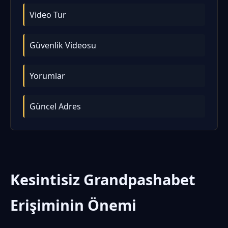
Video Tur
Güvenlik Videosu
Yorumlar
Güncel Adres
Kesintisiz Grandpashabet
Erişiminin Önemi