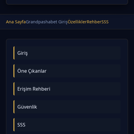
Ana Sayfa
Grandpashabet Giriş
Özellikler
Rehber
SSS
Giriş
Öne Çıkanlar
Erişim Rehberi
Güvenlik
SSS