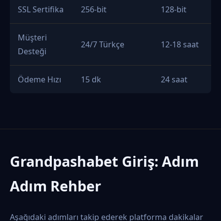
SSL Sertifika
256-bit
128-bit
Müşteri
24/7 Türkçe
12-18 saat
Desteği
Ödeme Hızı
15 dk
24 saat
Grandpashabet Giriş: Adım
Adım Rehber
Aşağıdaki adımları takip ederek platforma dakikalar