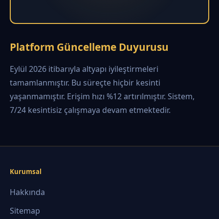
Platform Güncelleme Duyurusu
Eylül 2026 itibarıyla altyapı iyileştirmeleri
tamamlanmıştır. Bu süreçte hiçbir kesinti
yaşanmamıştır. Erişim hızı %12 artırılmıştır. Sistem,
7/24 kesintisiz çalışmaya devam etmektedir.
Kurumsal
Hakkında
Sitemap