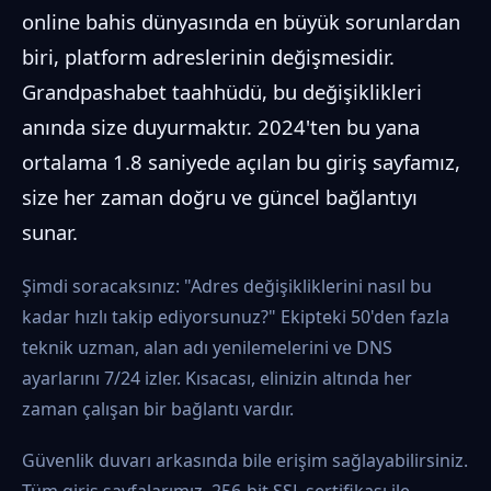
online bahis dünyasında en büyük sorunlardan
biri, platform adreslerinin değişmesidir.
Grandpashabet taahhüdü, bu değişiklikleri
anında size duyurmaktır. 2024'ten bu yana
ortalama 1.8 saniyede açılan bu giriş sayfamız,
size her zaman doğru ve güncel bağlantıyı
sunar.
Şimdi soracaksınız: "Adres değişikliklerini nasıl bu
kadar hızlı takip ediyorsunuz?" Ekipteki 50'den fazla
teknik uzman, alan adı yenilemelerini ve DNS
ayarlarını 7/24 izler. Kısacası, elinizin altında her
zaman çalışan bir bağlantı vardır.
Güvenlik duvarı arkasında bile erişim sağlayabilirsiniz.
Tüm giriş sayfalarımız, 256-bit SSL sertifikası ile