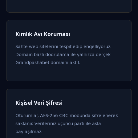
Kimlik Avı Koruması
Sahte web sitelerini tespit edip engelliyoruz.
Domain bazlı doğrulama ile yalnızca gerçek
Grandpashabet domaini aktif.
Kişisel Veri Şifresi
Oturumlar, AES-256 CBC modunda şifrelenerek
saklanır. Verileriniz üçüncü parti ile asla
paylaşılmaz.