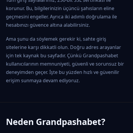
korunur. Bu, bilgilerinizin üçüncü şahısların eline
geçmesini engeller. Ayrıca iki adımlı doğrulama ile
hesabınızı güvence altına alabilirsiniz.
Ama şunu da söylemek gerekir ki, sahte giriş
sitelerine karşı dikkatli olun. Doğru adres arayanlar
için tek kaynak bu sayfadır. Çünkü Grandpashabet
kullanıcılarının memnuniyeti, güvenli ve sorunsuz bir
deneyimden geçer. İşte bu yüzden hızlı ve güvenilir
erişim sunmaya devam ediyoruz.
Neden Grandpashabet?