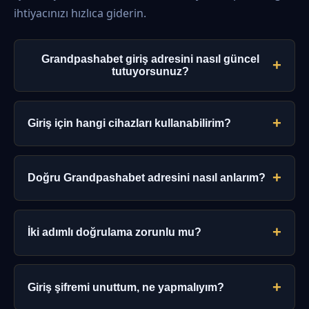
ihtiyacınızı hızlıca giderin.
Grandpashabet giriş adresini nasıl güncel
+
tutuyorsunuz?
şifreleme teknolojisiyle korunur. Alan adı
değişiklikleri anında bu sayfaya eklenir. Ekibimiz
+
Giriş için hangi cihazları kullanabilirim?
DNS kayıtlarını sürekli izler. Önemli olan, doğru
Her türlü cihazdan giriş yapabilirsiniz. PC,
bilgiyi zamanında iletmektir. Ortalama
laptop, tablet ve akıllı telefonlarla uyumludur.
+
güncelleme süresi 4 dakikadır.
Doğru Grandpashabet adresini nasıl anlarım?
iOS ve Android işletim sistemlerinde sorunsuz
Doğru adres her zaman bu sayfadaki butonla
çalışır. Oyun konsollarından bile erişim
iletilir. Adres çubuğunda "m.Grandpashabet-
+
mümkündür. Yeter ki internet bağlantınız olsun.
İki adımlı doğrulama zorunlu mu?
haftsonuozel.vip" yazmalıdır. SSL sertifikası
Zorunlu değildir ancak yüksek önerilir.
geçerli olmalıdır. Sahte siteler genellikle çok
Hesabınızın güvenliği için aktif etmenizde fayda
+
benzer harfler kullanır. Dikkatli olun, sadece
Giriş şifremi unuttum, ne yapmalıyım?
var. Ayarlar bölümünden kolayca kurabilirsiniz.
resmi sayfayı kullanın.