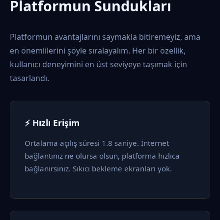
Platformun Sundukları
Platformun avantajlarını saymakla bitiremeyiz, ama
en önemlilerini şöyle sıralayalım. Her bir özellik,
kullanıcı deneyimini en üst seviyeye taşımak için
tasarlandı.
⚡ Hızlı Erişim
Ortalama açılış süresi 1.8 saniye. İnternet
bağlantınız ne olursa olsun, platforma hızlıca
bağlanırsınız. Sıkıcı bekleme ekranları yok.