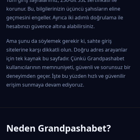
korunur. Bu, bilgilerinizin üçüncü şahısların eline
geçmesini engeller. Ayrıca iki adımlı doğrulama ile
hesabınızı güvence altına alabilirsiniz.
Ama şunu da söylemek gerekir ki, sahte giriş
sitelerine karşı dikkatli olun. Doğru adres arayanlar
için tek kaynak bu sayfadır. Çünkü Grandpashabet
kullanıcılarının memnuniyeti, güvenli ve sorunsuz bir
deneyimden geçer. İşte bu yüzden hızlı ve güvenilir
erişim sunmaya devam ediyoruz.
Neden Grandpashabet?