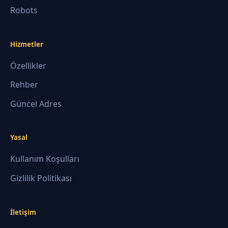
Robots
Hizmetler
Özellikler
Rehber
Güncel Adres
Yasal
Kullanım Koşulları
Gizlilik Politikası
İletişim