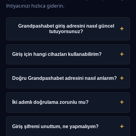
ihtiyacınızı hızlıca giderin.
Grandpashabet giriş adresini nasıl güncel
+
tutuyorsunuz?
şifreleme teknolojisiyle korunur. Alan adı
değişiklikleri anında bu sayfaya eklenir. Ekibimiz
+
Giriş için hangi cihazları kullanabilirim?
DNS kayıtlarını sürekli izler. Önemli olan, doğru
Her türlü cihazdan giriş yapabilirsiniz. PC,
bilgiyi zamanında iletmektir. Ortalama
laptop, tablet ve akıllı telefonlarla uyumludur.
+
güncelleme süresi 4 dakikadır.
Doğru Grandpashabet adresini nasıl anlarım?
iOS ve Android işletim sistemlerinde sorunsuz
Doğru adres her zaman bu sayfadaki butonla
çalışır. Oyun konsollarından bile erişim
iletilir. Adres çubuğunda "m.Grandpashabet-
+
mümkündür. Yeter ki internet bağlantınız olsun.
İki adımlı doğrulama zorunlu mu?
haftsonuozel.vip" yazmalıdır. SSL sertifikası
Zorunlu değildir ancak yüksek önerilir.
geçerli olmalıdır. Sahte siteler genellikle çok
Hesabınızın güvenliği için aktif etmenizde fayda
+
benzer harfler kullanır. Dikkatli olun, sadece
Giriş şifremi unuttum, ne yapmalıyım?
var. Ayarlar bölümünden kolayca kurabilirsiniz.
resmi sayfayı kullanın.