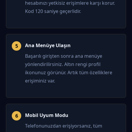
hesabınızı yetkisiz erişimlere karşı korur.
Kod 120 saniye geçerlidir.
Ana Menüye Ulaşın
Başarılı girişten sonra ana menüye
yönlendirilirsiniz. Altın rengi profil
ikonunuz görünür. Artık tüm özelliklere
erişiminiz var.
Mobil Uyum Modu
Telefonunuzdan erişiyorsanız, tüm