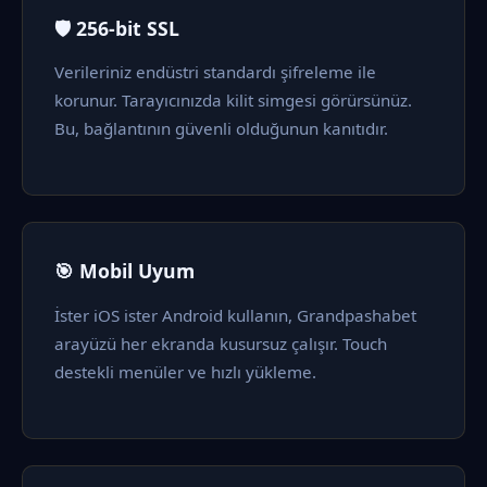
🛡️ 256-bit SSL
Verileriniz endüstri standardı şifreleme ile
korunur. Tarayıcınızda kilit simgesi görürsünüz.
Bu, bağlantının güvenli olduğunun kanıtıdır.
🎯 Mobil Uyum
İster iOS ister Android kullanın, Grandpashabet
arayüzü her ekranda kusursuz çalışır. Touch
destekli menüler ve hızlı yükleme.