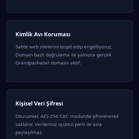
Kimlik Avı Koruması
Sahte web sitelerini tespit edip engelliyoruz.
Domain bazlı doğrulama ile yalnızca gerçek
Grandpashabet domaini aktif.
Kişisel Veri Şifresi
Oturumlar, AES-256 CBC modunda şifrelenerek
saklanır. Verileriniz üçüncü parti ile asla
paylaşılmaz.