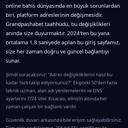
online bahis dünyasında en büyük sorunlardan
biri, platform adreslerinin değişmesidir.
Grandpashabet taahhüdü, bu değişiklikleri
anında size duyurmaktır. 2024'ten bu yana
ortalama 1.8 saniyede açılan bu giriş sayfamız,
size her zaman doğru ve güncel bağlantıyı
sunar.
Şimdi soracaksınız: "Adres değişikliklerini nasıl bu
kadar hızlı takip ediyorsunuz?" Ekipteki 50'den fazla
teknik uzman, alan adı yenilemelerini ve DNS
ayarlarını 7/24 izler. Kısacası, elinizin altında her
zaman çalışan bir bağlantı vardır.
Güvenlik duvarı arkasında bile erişim sağlayabilirsiniz.
Tüm giriş sayfalarımız, 256-bit SSL sertifikası ile