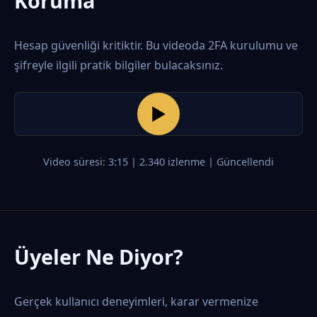
Koruma
Hesap güvenliği kritiktir. Bu videoda 2FA kurulumu ve
şifreyle ilgili pratik bilgiler bulacaksınız.
▶
Video süresi: 3:15 | 2.340 izlenme | Güncellendi
Üyeler Ne Diyor?
Gerçek kullanıcı deneyimleri, karar vermenize