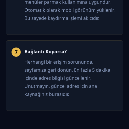
menüler parmak kullanımına uygundur.
Otomatik olarak mobil görünüm yüklenir.
Bu sayede kaydırma işlemi akıcıdır.
Bağlantı Koparsa?
Herhangi bir erişim sorununda,
sayfamıza geri dönün. En fazla 5 dakika
içinde adres bilgisi güncellenir.
Unutmayın, güncel adres için ana
kaynağınız burasıdır.