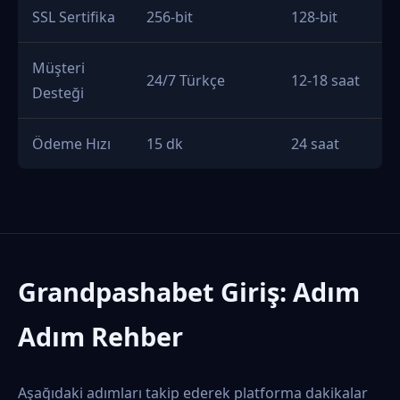
SSL Sertifika
256-bit
128-bit
Müşteri
24/7 Türkçe
12-18 saat
Desteği
Ödeme Hızı
15 dk
24 saat
Grandpashabet Giriş: Adım
Adım Rehber
Aşağıdaki adımları takip ederek platforma dakikalar