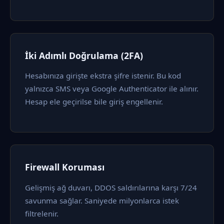
İki Adımlı Doğrulama (2FA)
Hesabınıza girişte ekstra şifre istenir. Bu kod
yalnızca SMS veya Google Authenticator ile alınır.
Hesap ele geçirilse bile giriş engellenir.
Firewall Koruması
Gelişmiş ağ duvarı, DDOS saldırılarına karşı 7/24
savunma sağlar. Saniyede milyonlarca istek
filtrelenir.