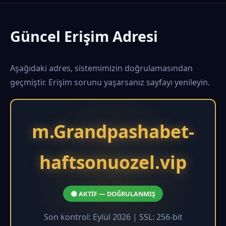
Güncel Erişim Adresi
Aşağıdaki adres, sistemimizin doğrulamasından
geçmiştir. Erişim sorunu yaşarsanız sayfayı yenileyin.
m.Grandpashabet-
haftsonuozel.vip
🟢 AKTIF — DOĞRULANMIŞ
Son kontrol: Eylül 2026 | SSL: 256-bit