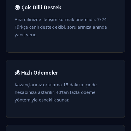
🌍 Çok Dilli Destek
Ana dilinizde iletişim kurmak önemlidir. 7/24
Türkçe canlı destek ekibi, sorularınıza anında
yanıt verir.
💰 Hızlı Ödemeler
Kazançlarınız ortalama 15 dakika içinde
hesabınıza aktarılır. 40'tan fazla ödeme
yöntemiyle esneklik sunar.