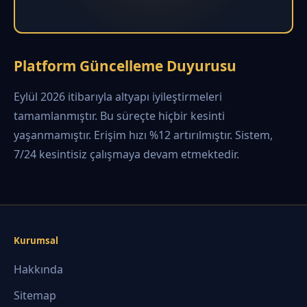
Platform Güncelleme Duyurusu
Eylül 2026 itibarıyla altyapı iyileştirmeleri
tamamlanmıştır. Bu süreçte hiçbir kesinti
yaşanmamıştır. Erişim hızı %12 artırılmıştır. Sistem,
7/24 kesintisiz çalışmaya devam etmektedir.
Kurumsal
Hakkında
Sitemap