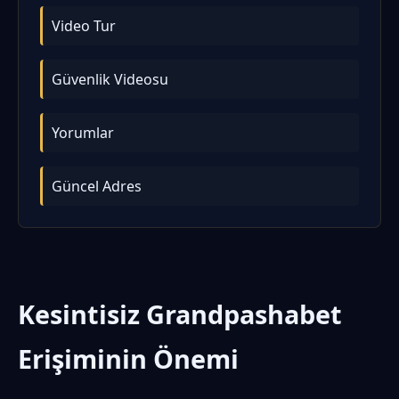
Video Tur
Güvenlik Videosu
Yorumlar
Güncel Adres
Kesintisiz Grandpashabet
Erişiminin Önemi