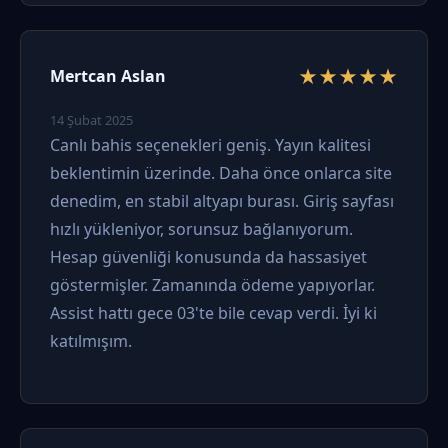
★★★★★
Mertcan Aslan
14 Şubat 2025
Canlı bahis seçenekleri geniş. Yayın kalitesi
beklentimin üzerinde. Daha önce onlarca site
denedim, en stabil altyapı burası. Giriş sayfası
hızlı yükleniyor, sorunsuz bağlanıyorum.
Hesap güvenliği konusunda da hassasiyet
göstermişler. Zamanında ödeme yapıyorlar.
Assist hattı gece 03'te bile cevap verdi. İyi ki
katılmışım.