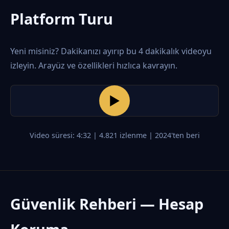
günü içinde iade edilir.
Platform Turu
Yeni misiniz? Dakikanızı ayırıp bu 4 dakikalık videoyu
izleyin. Arayüz ve özellikleri hızlıca kavrayın.
▶
Video süresi: 4:32 | 4.821 izlenme | 2024'ten beri
Güvenlik Rehberi — Hesap