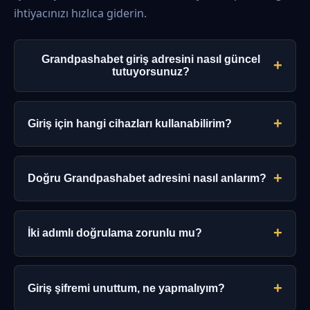
ihtiyacınızı hızlıca giderin.
Grandpashabet giriş adresini nasıl güncel
+
tutuyorsunuz?
şifreleme teknolojisiyle korunur. Alan adı
değişiklikleri anında bu sayfaya eklenir. Ekibimiz
+
Giriş için hangi cihazları kullanabilirim?
DNS kayıtlarını sürekli izler. Önemli olan, doğru
Her türlü cihazdan giriş yapabilirsiniz. PC,
bilgiyi zamanında iletmektir. Ortalama
laptop, tablet ve akıllı telefonlarla uyumludur.
+
güncelleme süresi 4 dakikadır.
Doğru Grandpashabet adresini nasıl anlarım?
iOS ve Android işletim sistemlerinde sorunsuz
Doğru adres her zaman bu sayfadaki butonla
çalışır. Oyun konsollarından bile erişim
iletilir. Adres çubuğunda "m.Grandpashabet-
+
mümkündür. Yeter ki internet bağlantınız olsun.
İki adımlı doğrulama zorunlu mu?
haftsonuozel.vip" yazmalıdır. SSL sertifikası
Zorunlu değildir ancak yüksek önerilir.
geçerli olmalıdır. Sahte siteler genellikle çok
Hesabınızın güvenliği için aktif etmenizde fayda
+
benzer harfler kullanır. Dikkatli olun, sadece
Giriş şifremi unuttum, ne yapmalıyım?
var. Ayarlar bölümünden kolayca kurabilirsiniz.
resmi sayfayı kullanın.