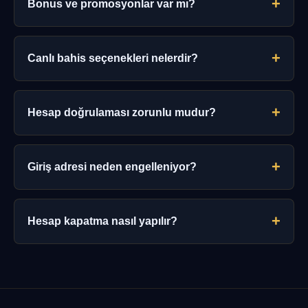
açabilirsiniz. Yeni cihazdan giriş yapıldığında eski
+
Bonus ve promosyonlar var mı?
oturum sonlanır. Bu güvenlik önlemi hesapların
Zaman zaman çeşitli kampanyalar düzenlenir.
başkaları tarafından kullanılmasını engeller.
Ancak bu sayfada promosyon tanıtımı yapılmaz.
+
Canlı bahis seçenekleri nelerdir?
Güncel fırsatlar için giriş yaptıktan sonra
Maç anında bahis yapabilirsiniz. 200'den fazla
"Kampanyalar" bölümüne bakabilirsiniz. Mevcut
farklı bahis türü sunulur. Anlık istatistiklerle
+
teklifleri görürsünüz.
Hesap doğrulaması zorunlu mudur?
desteklenir. Yayın kalitesi 1080p'ye kadar çıkar.
Evet, ilk para çekme işleminde kimlik
doğrulaması istenir. Bu, yasal bir zorunluluktur.
+
Giriş adresi neden engelleniyor?
Ehliyet, kimlik veya pasaport fotokopisi
Yerel düzenlemelerden dolayı bazı adreslere
yüklemeniz gerekir. İşlem genellikle 5 dakika
erişim kısıtlanabilir. Bu durumda DNS ayarlarınızı
+
sürer.
Hesap kapatma nasıl yapılır?
değiştirmeniz gerekir. Yeni adresi buradan takip
Müşteri hizmetlerine talep oluşturun. Kimlik
edebilirsiniz. Tüm blokları aşmanız mümkündür.
doğrulaması yapmanız istenecektir. Hesabınız 24
saat içinde kapatılır. Kalan bakiye en geç 1 iş