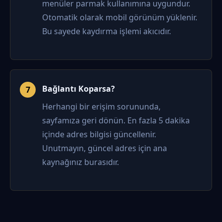
menüler parmak kullanımına uygundur.
Otomatik olarak mobil görünüm yüklenir.
Bu sayede kaydırma işlemi akıcıdır.
Bağlantı Koparsa?
Herhangi bir erişim sorununda,
sayfamıza geri dönün. En fazla 5 dakika
içinde adres bilgisi güncellenir.
Unutmayın, güncel adres için ana
kaynağınız burasıdır.