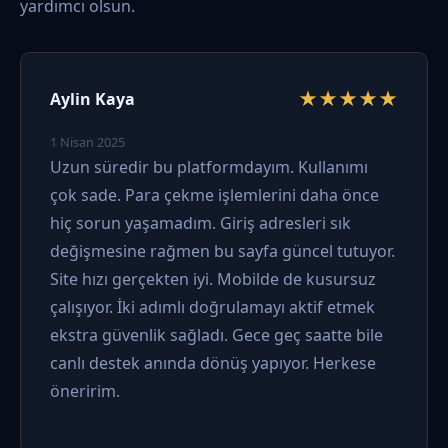
yardımcı olsun.
★★★★★
Aylin Kaya
1 Nisan 2025
Uzun süredir bu platformdayım. Kullanımı
çok sade. Para çekme işlemlerini daha önce
hiç sorun yaşamadım. Giriş adresleri sık
değişmesine rağmen bu sayfa güncel tutuyor.
Site hızı gerçekten iyi. Mobilde de kusursuz
çalışıyor. İki adımlı doğrulamayı aktif etmek
ekstra güvenlik sağladı. Gece geç saatte bile
canlı destek anında dönüş yapıyor. Herkese
öneririm.