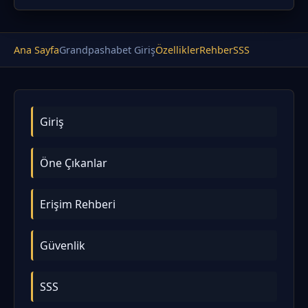
Ana Sayfa
Grandpashabet Giriş
Özellikler
Rehber
SSS
Giriş
Öne Çıkanlar
Erişim Rehberi
Güvenlik
SSS