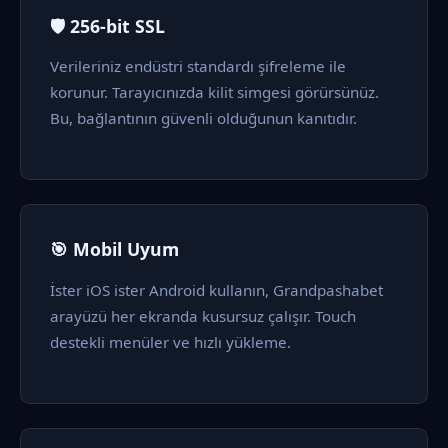
🛡️ 256-bit SSL
Verileriniz endüstri standardı şifreleme ile
korunur. Tarayıcınızda kilit simgesi görürsünüz.
Bu, bağlantının güvenli olduğunun kanıtıdır.
🎯 Mobil Uyum
İster iOS ister Android kullanın, Grandpashabet
arayüzü her ekranda kusursuz çalışır. Touch
destekli menüler ve hızlı yükleme.