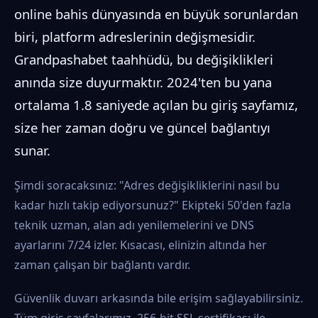
online bahis dünyasında en büyük sorunlardan
biri, platform adreslerinin değişmesidir.
Grandpashabet taahhüdü, bu değişiklikleri
anında size duyurmaktır. 2024'ten bu yana
ortalama 1.8 saniyede açılan bu giriş sayfamız,
size her zaman doğru ve güncel bağlantıyı
sunar.
Şimdi soracaksınız: "Adres değişikliklerini nasıl bu
kadar hızlı takip ediyorsunuz?" Ekipteki 50'den fazla
teknik uzman, alan adı yenilemelerini ve DNS
ayarlarını 7/24 izler. Kısacası, elinizin altında her
zaman çalışan bir bağlantı vardır.
Güvenlik duvarı arkasında bile erişim sağlayabilirsiniz.
Tüm giriş sayfalarımız, 256-bit SSL sertifikası ile