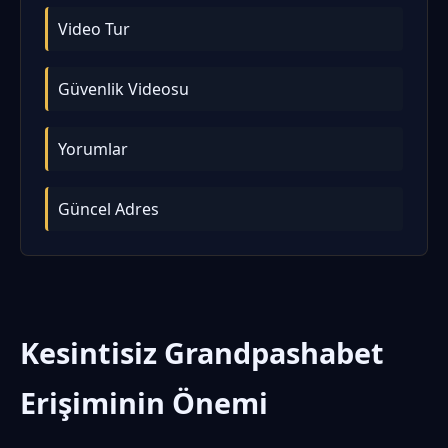
Video Tur
Güvenlik Videosu
Yorumlar
Güncel Adres
Kesintisiz Grandpashabet
Erişiminin Önemi