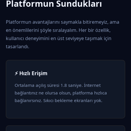
Platformun Sundukları
Platformun avantajlarını saymakla bitiremeyiz, ama
en önemlilerini şöyle sıralayalım. Her bir özellik,
kullanıcı deneyimini en üst seviyeye taşımak için
tasarlandı.
⚡ Hızlı Erişim
Ortalama açılış süresi 1.8 saniye. İnternet
bağlantınız ne olursa olsun, platforma hızlıca
bağlanırsınız. Sıkıcı bekleme ekranları yok.