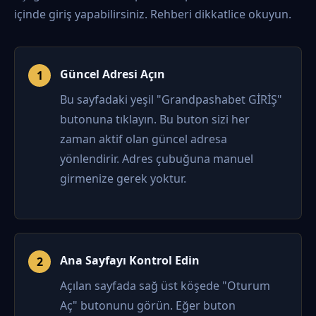
içinde giriş yapabilirsiniz. Rehberi dikkatlice okuyun.
Güncel Adresi Açın
Bu sayfadaki yeşil "Grandpashabet GİRİŞ"
butonuna tıklayın. Bu buton sizi her
zaman aktif olan güncel adresa
yönlendirir. Adres çubuğuna manuel
girmenize gerek yoktur.
Ana Sayfayı Kontrol Edin
Açılan sayfada sağ üst köşede "Oturum
Aç" butonunu görün. Eğer buton