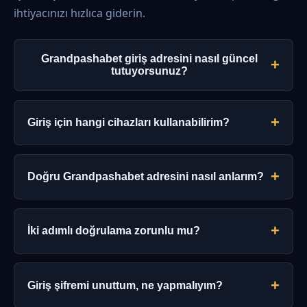
ihtiyacınızı hızlıca giderin.
Grandpashabet giriş adresini nasıl güncel
+
tutuyorsunuz?
şifreleme teknolojisiyle korunur. Alan adı
değişiklikleri anında bu sayfaya eklenir. Ekibimiz
+
Giriş için hangi cihazları kullanabilirim?
DNS kayıtlarını sürekli izler. Önemli olan, doğru
Her türlü cihazdan giriş yapabilirsiniz. PC,
bilgiyi zamanında iletmektir. Ortalama
laptop, tablet ve akıllı telefonlarla uyumludur.
+
güncelleme süresi 4 dakikadır.
Doğru Grandpashabet adresini nasıl anlarım?
iOS ve Android işletim sistemlerinde sorunsuz
Doğru adres her zaman bu sayfadaki butonla
çalışır. Oyun konsollarından bile erişim
iletilir. Adres çubuğunda "m.Grandpashabet-
+
mümkündür. Yeter ki internet bağlantınız olsun.
İki adımlı doğrulama zorunlu mu?
haftsonuozel.vip" yazmalıdır. SSL sertifikası
Zorunlu değildir ancak yüksek önerilir.
geçerli olmalıdır. Sahte siteler genellikle çok
Hesabınızın güvenliği için aktif etmenizde fayda
+
benzer harfler kullanır. Dikkatli olun, sadece
Giriş şifremi unuttum, ne yapmalıyım?
var. Ayarlar bölümünden kolayca kurabilirsiniz.
resmi sayfayı kullanın.