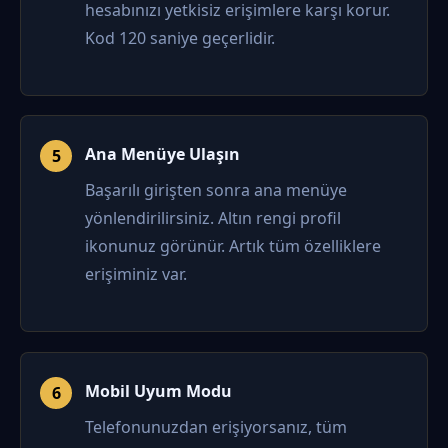
hesabınızı yetkisiz erişimlere karşı korur.
Kod 120 saniye geçerlidir.
Ana Menüye Ulaşın
Başarılı girişten sonra ana menüye
yönlendirilirsiniz. Altın rengi profil
ikonunuz görünür. Artık tüm özelliklere
erişiminiz var.
Mobil Uyum Modu
Telefonunuzdan erişiyorsanız, tüm