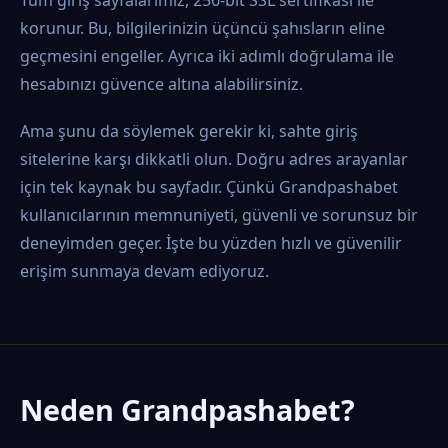
korunur. Bu, bilgilerinizin üçüncü şahısların eline
geçmesini engeller. Ayrıca iki adımlı doğrulama ile
hesabınızı güvence altına alabilirsiniz.
Ama şunu da söylemek gerekir ki, sahte giriş
sitelerine karşı dikkatli olun. Doğru adres arayanlar
için tek kaynak bu sayfadır. Çünkü Grandpashabet
kullanıcılarının memnuniyeti, güvenli ve sorunsuz bir
deneyimden geçer. İşte bu yüzden hızlı ve güvenilir
erişim sunmaya devam ediyoruz.
Neden Grandpashabet?