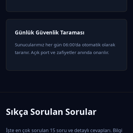
Günlük Güvenlik Taraması
Sunucularımız her gün 06:00'da otomatik olarak
taranır. Açık port ve zafiyetler anında onarılır.
Sıkça Sorulan Sorular
İşte en çok sorulan 15 soru ve detaylı cevapları. Bilgi