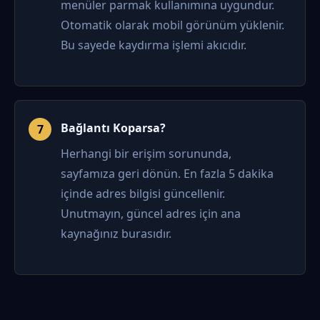
menüler parmak kullanımına uygundur.
Otomatik olarak mobil görünüm yüklenir.
Bu sayede kaydırma işlemi akıcıdır.
Bağlantı Koparsa?
Herhangi bir erişim sorununda,
sayfamıza geri dönün. En fazla 5 dakika
içinde adres bilgisi güncellenir.
Unutmayın, güncel adres için ana
kaynağınız burasıdır.