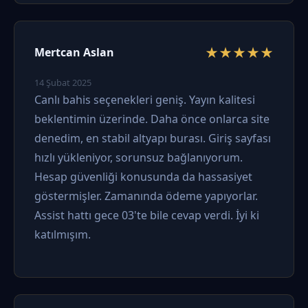
★★★★★
Mertcan Aslan
14 Şubat 2025
Canlı bahis seçenekleri geniş. Yayın kalitesi
beklentimin üzerinde. Daha önce onlarca site
denedim, en stabil altyapı burası. Giriş sayfası
hızlı yükleniyor, sorunsuz bağlanıyorum.
Hesap güvenliği konusunda da hassasiyet
göstermişler. Zamanında ödeme yapıyorlar.
Assist hattı gece 03'te bile cevap verdi. İyi ki
katılmışım.