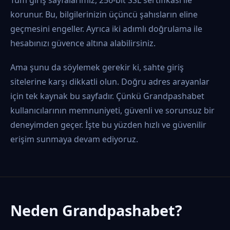
korunur. Bu, bilgilerinizin üçüncü şahısların eline
geçmesini engeller. Ayrıca iki adımlı doğrulama ile
hesabınızı güvence altına alabilirsiniz.
Ama şunu da söylemek gerekir ki, sahte giriş
sitelerine karşı dikkatli olun. Doğru adres arayanlar
için tek kaynak bu sayfadır. Çünkü Grandpashabet
kullanıcılarının memnuniyeti, güvenli ve sorunsuz bir
deneyimden geçer. İşte bu yüzden hızlı ve güvenilir
erişim sunmaya devam ediyoruz.
Neden Grandpashabet?