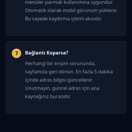
menüler parmak kullanımına uygundur.
Otomatik olarak mobil görünüm yüklenir.
Bu sayede kaydırma işlemi akıcıdır.
Bağlantı Koparsa?
Herhangi bir erişim sorununda,
sayfamıza geri dönün. En fazla 5 dakika
içinde adres bilgisi güncellenir.
Unutmayın, güncel adres için ana
kaynağınız burasıdır.