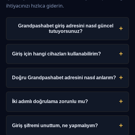
ihtiyacınızı hızlıca giderin.
Grandpashabet giriş adresini nasıl güncel
+
tutuyorsunuz?
şifreleme teknolojisiyle korunur. Alan adı
değişiklikleri anında bu sayfaya eklenir. Ekibimiz
+
Giriş için hangi cihazları kullanabilirim?
DNS kayıtlarını sürekli izler. Önemli olan, doğru
Her türlü cihazdan giriş yapabilirsiniz. PC,
bilgiyi zamanında iletmektir. Ortalama
laptop, tablet ve akıllı telefonlarla uyumludur.
+
güncelleme süresi 4 dakikadır.
Doğru Grandpashabet adresini nasıl anlarım?
iOS ve Android işletim sistemlerinde sorunsuz
Doğru adres her zaman bu sayfadaki butonla
çalışır. Oyun konsollarından bile erişim
iletilir. Adres çubuğunda "m.Grandpashabet-
+
mümkündür. Yeter ki internet bağlantınız olsun.
İki adımlı doğrulama zorunlu mu?
haftsonuozel.vip" yazmalıdır. SSL sertifikası
Zorunlu değildir ancak yüksek önerilir.
geçerli olmalıdır. Sahte siteler genellikle çok
Hesabınızın güvenliği için aktif etmenizde fayda
+
benzer harfler kullanır. Dikkatli olun, sadece
Giriş şifremi unuttum, ne yapmalıyım?
var. Ayarlar bölümünden kolayca kurabilirsiniz.
resmi sayfayı kullanın.