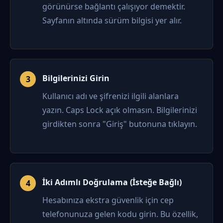
görünürse bağlantı çalışıyor demektir.
Sayfanın altında sürüm bilgisi yer alır.
Bilgilerinizi Girin
Kullanıcı adı ve şifrenizi ilgili alanlara
yazın. Caps Lock açık olmasın. Bilgilerinizi
girdikten sonra "Giriş" butonuna tıklayın.
İki Adımlı Doğrulama (İsteğe Bağlı)
Hesabınıza ekstra güvenlik için cep
telefonunuza gelen kodu girin. Bu özellik,