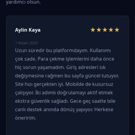
yardımcı olsun.
★★★★★
Aylin Kaya
1 Nisan 2025
Uzun süredir bu platformdayım. Kullanımı
çok sade. Para çekme işlemlerini daha önce
hiç sorun yaşamadım. Giriş adresleri sık
değişmesine rağmen bu sayfa güncel tutuyor.
Site hızı gerçekten iyi. Mobilde de kusursuz
çalışıyor. İki adımlı doğrulamayı aktif etmek
ekstra güvenlik sağladı. Gece geç saatte bile
canlı destek anında dönüş yapıyor. Herkese
öneririm.