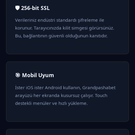
🛡️ 256-bit SSL
Verileriniz endüstri standardı şifreleme ile
korunur. Tarayıcınızda kilit simgesi görürsünüz.
Bu, bağlantının güvenli olduğunun kanıtıdır.
🎯 Mobil Uyum
İster iOS ister Android kullanın, Grandpashabet
arayüzü her ekranda kusursuz çalışır. Touch
destekli menüler ve hızlı yükleme.