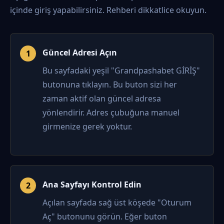
içinde giriş yapabilirsiniz. Rehberi dikkatlice okuyun.
Güncel Adresi Açın
Bu sayfadaki yeşil "Grandpashabet GİRİŞ"
butonuna tıklayın. Bu buton sizi her
zaman aktif olan güncel adresa
yönlendirir. Adres çubuğuna manuel
girmenize gerek yoktur.
Ana Sayfayı Kontrol Edin
Açılan sayfada sağ üst köşede "Oturum
Aç" butonunu görün. Eğer buton