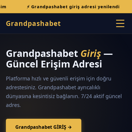
⚡ Grandpashabet giriş adresi yenilendi
🔒 
Grandpashabet
Grandpashabet
Giriş
—
Güncel Erişim Adresi
Platforma hızlı ve güvenli erişim için doğru
adrestesiniz. Grandpashabet ayrıcalıklı
dünyasına kesintisiz bağlanın. 7/24 aktif güncel
adres.
Grandpashabet GİRİŞ →