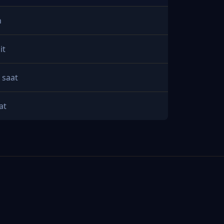
n
it
 saat
at