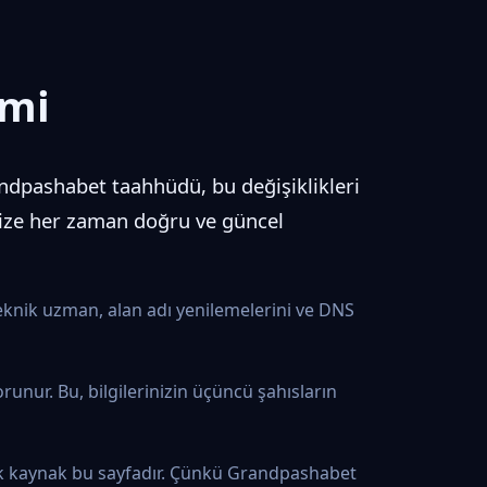
emi
ndpashabet taahhüdü, bu değişiklikleri
size her zaman doğru ve güncel
 teknik uzman, alan adı yenilemelerini ve DNS
orunur. Bu, bilgilerinizin üçüncü şahısların
 tek kaynak bu sayfadır. Çünkü Grandpashabet