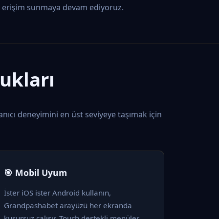
lir erişim sunmaya devam ediyoruz.
ukları
lanıcı deneyimini en üst seviyeye taşımak için
🎯 Mobil Uyum
İster iOS ister Android kullanın,
Grandpashabet arayüzü her ekranda
kusursuz çalışır. Touch destekli menüler