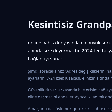
Kesintisiz Grand
online bahis dünyasında en büyük sorun
anında size duyurmaktır. 2024'ten bu y
bağlantıyı sunar.
Şimdi soracaksınız: "Adres değişikliklerini n
ayarlarını 7/24 izler. Kısacası, elinizin altınd
Güvenlik duvarı arkasında bile erişim sağlayabi
eline geçmesini engeller. Ayrıca iki adımlı do
Ama şunu da söylemek gerekir ki, sahte giriş