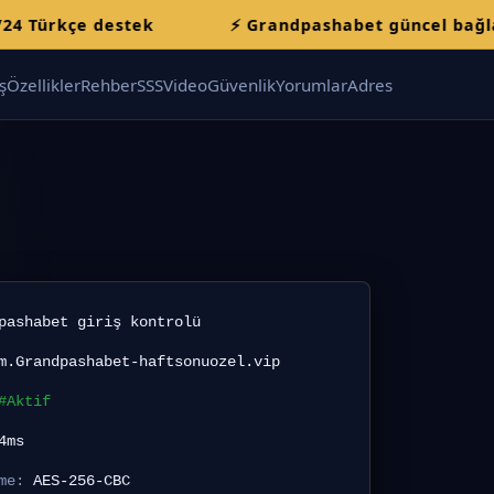
rkçe destek
⚡ Grandpashabet güncel bağlantı içi
ş
Özellikler
Rehber
SSS
Video
Güvenlik
Yorumlar
Adres
pashabet giriş kontrolü
m.Grandpashabet-haftsonuozel.vip
#Aktif
4ms
eme:
AES-256-CBC