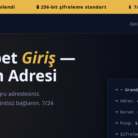
🔒 256-bit şifreleme standart
📱 7/24 Tü
Giri
bet
Giriş
—
m Adresi
➜
~ Grand
ğru adrestesiniz.
➜
Adres:
ntisiz bağlanın. 7/24
➜
Durum:
➜
Ping:
1
➜
Şifrel