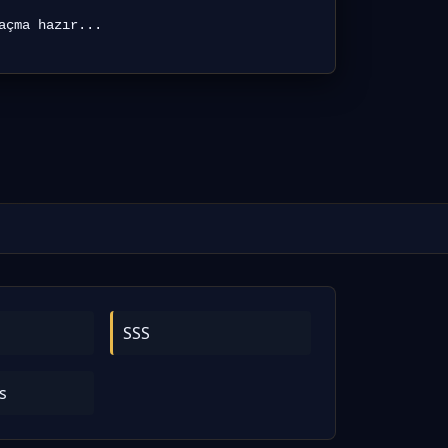
açma hazır...
SSS
s