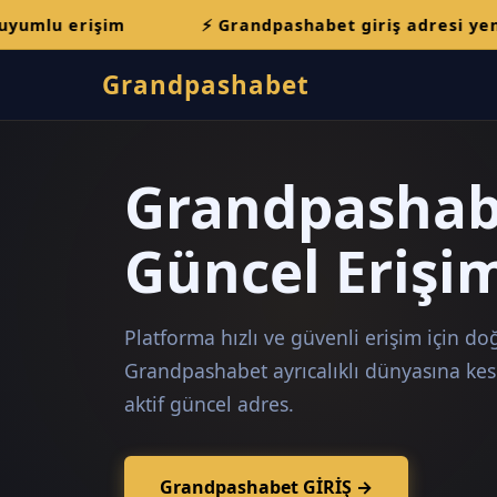
 erişim
⚡ Grandpashabet giriş adresi yenilendi
Grandpashabet
Grandpasha
Güncel Erişi
Platforma hızlı ve güvenli erişim için do
Grandpashabet ayrıcalıklı dünyasına kesi
aktif güncel adres.
Grandpashabet GİRİŞ →