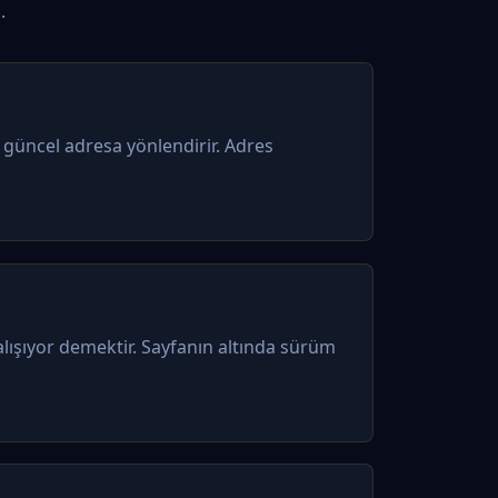
.
 güncel adresa yönlendirir. Adres
ışıyor demektir. Sayfanın altında sürüm