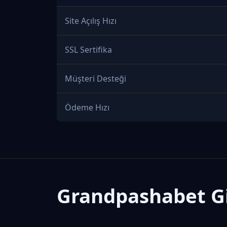
Site Açılış Hızı
SSL Sertifika
Müşteri Desteği
Ödeme Hızı
Grandpashabet Gi