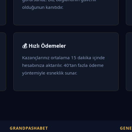
olduğunun kanıtıdır.
💰 Hızlı Ödemeler
Kazançlarınız ortalama 15 dakika içinde
hesabınıza aktarılır. 40'tan fazla ödeme
yöntemiyle esneklik sunar.
GRANDPASHABET
GENE