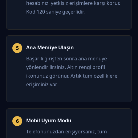
hesabınızı yetkisiz erişimlere karşı korur.
Kod 120 saniye geçerlidir.
Ana Menüye Ulaşın
Başarılı girişten sonra ana menüye
yönlendirilirsiniz. Altın rengi profil
ikonunuz görünür. Artık tüm özelliklere
erişiminiz var.
Mobil Uyum Modu
Telefonunuzdan erişiyorsanız, tüm