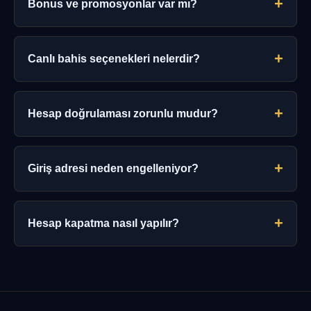
açabilirsiniz. Yeni cihazdan giriş yapıldığında eski
+
Bonus ve promosyonlar var mı?
oturum sonlanır. Bu güvenlik önlemi hesapların
Zaman zaman çeşitli kampanyalar düzenlenir.
başkaları tarafından kullanılmasını engeller.
Ancak bu sayfada promosyon tanıtımı yapılmaz.
+
Canlı bahis seçenekleri nelerdir?
Güncel fırsatlar için giriş yaptıktan sonra
Maç anında bahis yapabilirsiniz. 200'den fazla
"Kampanyalar" bölümüne bakabilirsiniz. Mevcut
farklı bahis türü sunulur. Anlık istatistiklerle
+
teklifleri görürsünüz.
Hesap doğrulaması zorunlu mudur?
desteklenir. Yayın kalitesi 1080p'ye kadar çıkar.
Evet, ilk para çekme işleminde kimlik
doğrulaması istenir. Bu, yasal bir zorunluluktur.
+
Giriş adresi neden engelleniyor?
Ehliyet, kimlik veya pasaport fotokopisi
Yerel düzenlemelerden dolayı bazı adreslere
yüklemeniz gerekir. İşlem genellikle 5 dakika
erişim kısıtlanabilir. Bu durumda DNS ayarlarınızı
+
sürer.
Hesap kapatma nasıl yapılır?
değiştirmeniz gerekir. Yeni adresi buradan takip
Müşteri hizmetlerine talep oluşturun. Kimlik
edebilirsiniz. Tüm blokları aşmanız mümkündür.
doğrulaması yapmanız istenecektir. Hesabınız 24
saat içinde kapatılır. Kalan bakiye en geç 1 iş