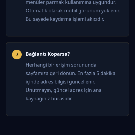
menüler parmak kullanımına uygundur.
Otomatik olarak mobil görünüm yüklenir.
Bu sayede kaydırma işlemi akıcıdır.
Bağlantı Koparsa?
Herhangi bir erişim sorununda,
sayfamıza geri dönün. En fazla 5 dakika
içinde adres bilgisi güncellenir.
Unutmayın, güncel adres için ana
kaynağınız burasıdır.