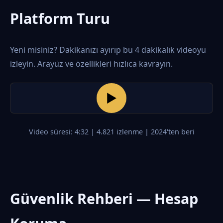
günü içinde iade edilir.
Platform Turu
Yeni misiniz? Dakikanızı ayırıp bu 4 dakikalık videoyu
izleyin. Arayüz ve özellikleri hızlıca kavrayın.
▶
Video süresi: 4:32 | 4.821 izlenme | 2024'ten beri
Güvenlik Rehberi — Hesap