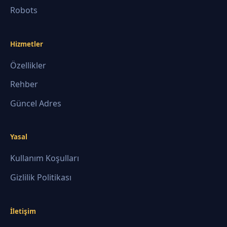
Robots
Hizmetler
Özellikler
Rehber
Güncel Adres
Yasal
Kullanım Koşulları
Gizlilik Politikası
İletişim