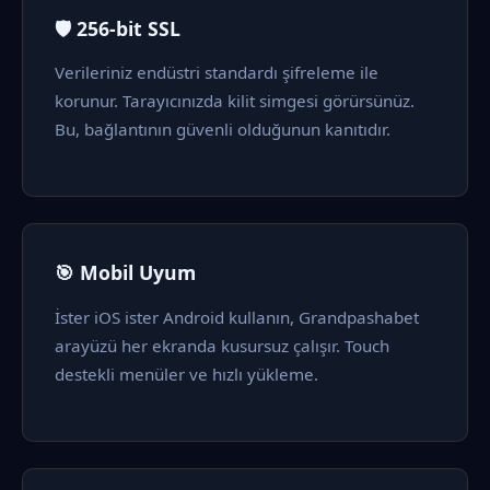
🛡️ 256-bit SSL
Verileriniz endüstri standardı şifreleme ile
korunur. Tarayıcınızda kilit simgesi görürsünüz.
Bu, bağlantının güvenli olduğunun kanıtıdır.
🎯 Mobil Uyum
İster iOS ister Android kullanın, Grandpashabet
arayüzü her ekranda kusursuz çalışır. Touch
destekli menüler ve hızlı yükleme.