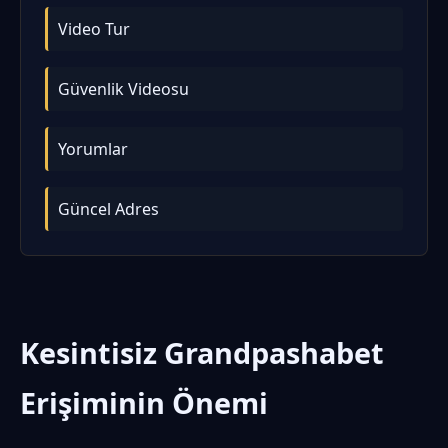
Video Tur
Güvenlik Videosu
Yorumlar
Güncel Adres
Kesintisiz Grandpashabet
Erişiminin Önemi