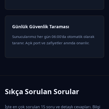
Günlük Güvenlik Taraması
Sunucularımız her gün 06:00'da otomatik olarak
taranır. Açık port ve zafiyetler anında onarılır.
Sıkça Sorulan Sorular
İşte en çok sorulan 15 soru ve detaylı cevapları. Bilgi