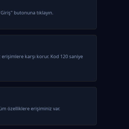
 "Giriş" butonuna tıklayın.
z erişimlere karşı korur. Kod 120 saniye
üm özelliklere erişiminiz var.