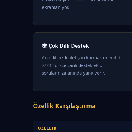
ekranları yok.
🌍 Çok Dilli Destek
Ana dilinizde iletişim kurmak önemlidir.
7/24 Türkçe canlı destek ekibi,
sorularınıza anında yanıt verir.
Özellik Karşılaştırma
ÖZELLIK