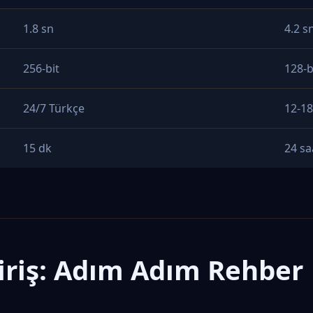
1.8 sn
4.2 s
256-bit
128-b
24/7 Türkçe
12-18
15 dk
24 sa
riş: Adım Adım Rehber