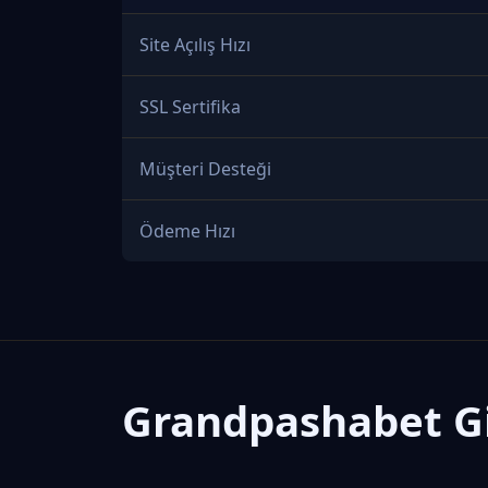
Site Açılış Hızı
SSL Sertifika
Müşteri Desteği
Ödeme Hızı
Grandpashabet Gi