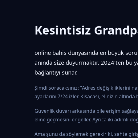
Kesintisiz Grand
online bahis dünyasında en büyük sorun
anında size duyurmaktır. 2024'ten bu y
bağlantıyı sunar.
Şimdi soracaksınız: "Adres değişikliklerini n
ayarlarını 7/24 izler. Kısacası, elinizin altınd
Güvenlik duvarı arkasında bile erişim sağlayabi
eline geçmesini engeller. Ayrıca iki adımlı do
Ama şunu da söylemek gerekir ki, sahte giriş