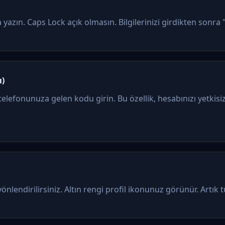
lara yazın. Caps Lock açık olmasın. Bilgilerinizi girdikten sonra
ı)
telefonunuza gelen kodu girin. Bu özellik, hesabınızı yetkisi
nlendirilirsiniz. Altın rengi profil ikonunuz görünür. Artık t