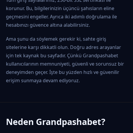
korunur. Bu, bilgilerinizin üçüncü şahısların eline
geçmesini engeller. Ayrıca iki adımlı doğrulama ile
hesabınızı güvence altına alabilirsiniz.
Ama şunu da söylemek gerekir ki, sahte giriş
sitelerine karşı dikkatli olun. Doğru adres arayanlar
için tek kaynak bu sayfadır. Çünkü Grandpashabet
kullanıcılarının memnuniyeti, güvenli ve sorunsuz bir
deneyimden geçer. İşte bu yüzden hızlı ve güvenilir
erişim sunmaya devam ediyoruz.
Neden Grandpashabet?