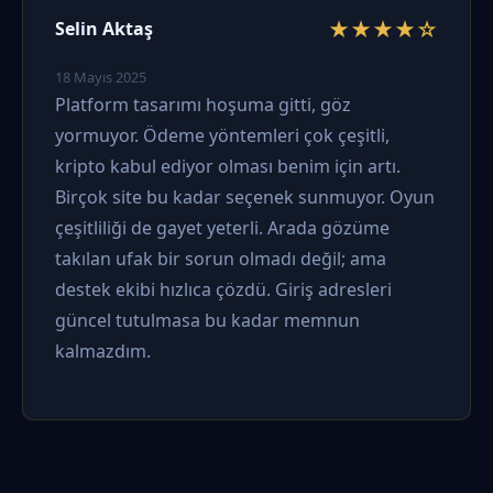
★★★★☆
Selin Aktaş
18 Mayıs 2025
Platform tasarımı hoşuma gitti, göz
yormuyor. Ödeme yöntemleri çok çeşitli,
kripto kabul ediyor olması benim için artı.
Birçok site bu kadar seçenek sunmuyor. Oyun
çeşitliliği de gayet yeterli. Arada gözüme
takılan ufak bir sorun olmadı değil; ama
destek ekibi hızlıca çözdü. Giriş adresleri
güncel tutulmasa bu kadar memnun
kalmazdım.