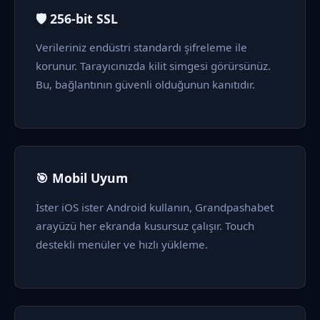
🛡️ 256-bit SSL
Verileriniz endüstri standardı şifreleme ile
korunur. Tarayıcınızda kilit simgesi görürsünüz.
Bu, bağlantının güvenli olduğunun kanıtıdır.
🎯 Mobil Uyum
İster iOS ister Android kullanın, Grandpashabet
arayüzü her ekranda kusursuz çalışır. Touch
destekli menüler ve hızlı yükleme.