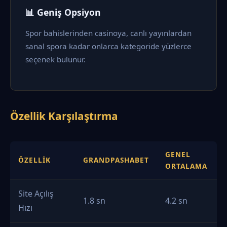
📊 Geniş Opsiyon
Spor bahislerinden casinoya, canlı yayınlardan
sanal spora kadar onlarca kategoride yüzlerce
seçenek bulunur.
Özellik Karşılaştırma
GENEL
ÖZELLIK
GRANDPASHABET
ORTALAMA
Site Açılış
1.8 sn
4.2 sn
Hızı