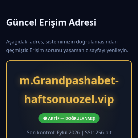
Güncel Erişim Adresi
Aşağıdaki adres, sistemimizin doğrulamasından
geçmiştir. Erişim sorunu yaşarsanız sayfayı yenileyin.
m.Grandpashabet-
haftsonuozel.vip
🟢 AKTIF — DOĞRULANMIŞ
Son kontrol: Eylül 2026 | SSL: 256-bit