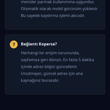
menüler parmak kullanımına uygundur.
Otomatik olarak mobil görünüm yüklenir.
Bu sayede kaydırma işlemi akıcıdır.
Bağlantı Koparsa?
Herhangi bir erişim sorununda,
sayfamıza geri dönün. En fazla 5 dakika
içinde adres bilgisi güncellenir.
Unutmayın, güncel adres için ana
kaynağınız burasıdır.