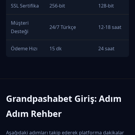
SSL Sertifika
256-bit
128-bit
Müşteri
24/7 Türkçe
12-18 saat
Desteği
Ödeme Hızı
15 dk
24 saat
Grandpashabet Giriş: Adım
Adım Rehber
Aşağıdaki adımları takip ederek platforma dakikalar