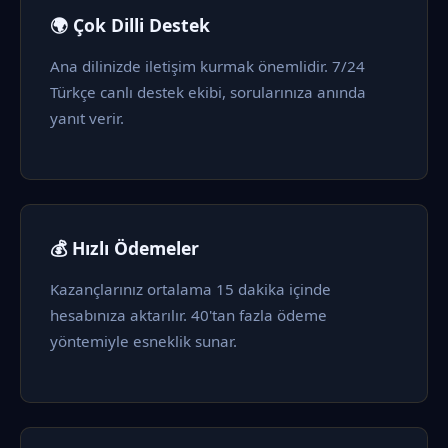
🌍 Çok Dilli Destek
Ana dilinizde iletişim kurmak önemlidir. 7/24
Türkçe canlı destek ekibi, sorularınıza anında
yanıt verir.
💰 Hızlı Ödemeler
Kazançlarınız ortalama 15 dakika içinde
hesabınıza aktarılır. 40'tan fazla ödeme
yöntemiyle esneklik sunar.