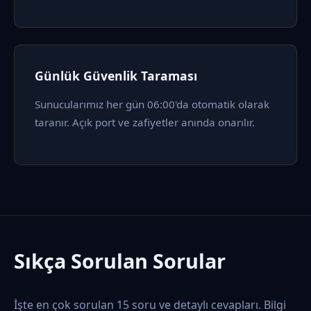
Günlük Güvenlik Taraması
Sunucularımız her gün 06:00'da otomatik olarak
taranır. Açık port ve zafiyetler anında onarılır.
Sıkça Sorulan Sorular
İşte en çok sorulan 15 soru ve detaylı cevapları. Bilgi