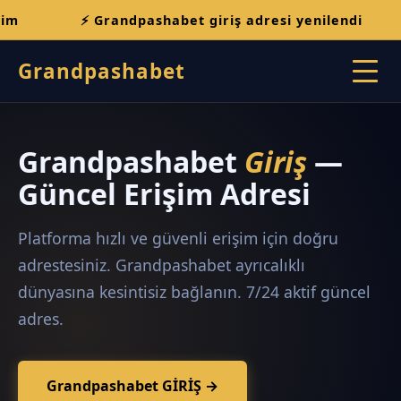
⚡ Grandpashabet giriş adresi yenilendi
🔒 
Grandpashabet
Grandpashabet
Giriş
—
Güncel Erişim Adresi
Platforma hızlı ve güvenli erişim için doğru
adrestesiniz. Grandpashabet ayrıcalıklı
dünyasına kesintisiz bağlanın. 7/24 aktif güncel
adres.
Grandpashabet GİRİŞ →