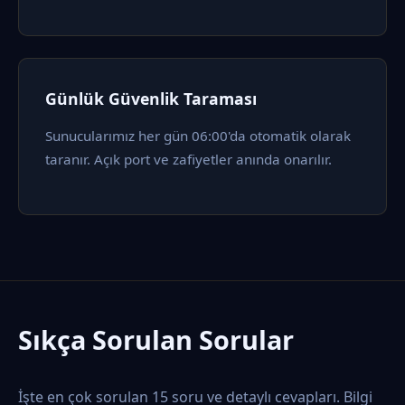
Günlük Güvenlik Taraması
Sunucularımız her gün 06:00'da otomatik olarak
taranır. Açık port ve zafiyetler anında onarılır.
Sıkça Sorulan Sorular
İşte en çok sorulan 15 soru ve detaylı cevapları. Bilgi