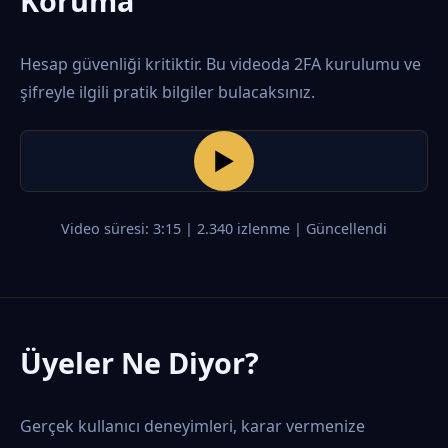
Koruma
Hesap güvenliği kritiktir. Bu videoda 2FA kurulumu ve
şifreyle ilgili pratik bilgiler bulacaksınız.
▶
Video süresi: 3:15 | 2.340 izlenme | Güncellendi
Üyeler Ne Diyor?
Gerçek kullanıcı deneyimleri, karar vermenize