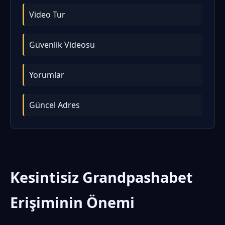
Video Tur
Güvenlik Videosu
Yorumlar
Güncel Adres
Kesintisiz Grandpashabet
Erişiminin Önemi