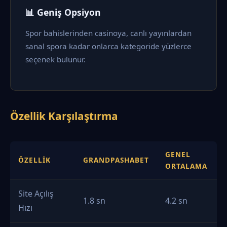
📊 Geniş Opsiyon
Spor bahislerinden casinoya, canlı yayınlardan
sanal spora kadar onlarca kategoride yüzlerce
seçenek bulunur.
Özellik Karşılaştırma
GENEL
ÖZELLIK
GRANDPASHABET
ORTALAMA
Site Açılış
1.8 sn
4.2 sn
Hızı