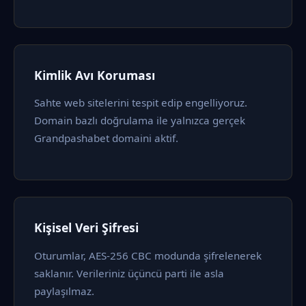
Kimlik Avı Koruması
Sahte web sitelerini tespit edip engelliyoruz.
Domain bazlı doğrulama ile yalnızca gerçek
Grandpashabet domaini aktif.
Kişisel Veri Şifresi
Oturumlar, AES-256 CBC modunda şifrelenerek
saklanır. Verileriniz üçüncü parti ile asla
paylaşılmaz.