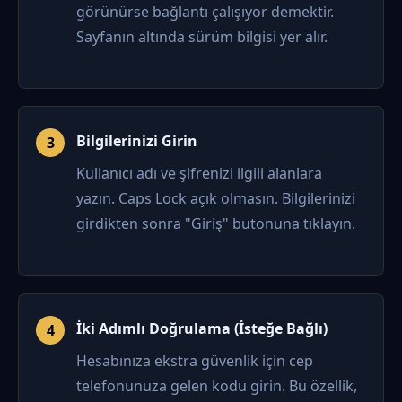
görünürse bağlantı çalışıyor demektir.
Sayfanın altında sürüm bilgisi yer alır.
Bilgilerinizi Girin
Kullanıcı adı ve şifrenizi ilgili alanlara
yazın. Caps Lock açık olmasın. Bilgilerinizi
girdikten sonra "Giriş" butonuna tıklayın.
İki Adımlı Doğrulama (İsteğe Bağlı)
Hesabınıza ekstra güvenlik için cep
telefonunuza gelen kodu girin. Bu özellik,