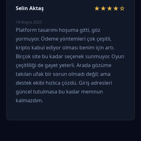
★★★★☆
Selin Aktaş
18 Mayıs 2025
Platform tasarımı hoşuma gitti, göz
yormuyor. Ödeme yöntemleri çok çeşitli,
kripto kabul ediyor olması benim için artı.
Birçok site bu kadar seçenek sunmuyor. Oyun
çeşitliliği de gayet yeterli. Arada gözüme
takılan ufak bir sorun olmadı değil; ama
destek ekibi hızlıca çözdü. Giriş adresleri
güncel tutulmasa bu kadar memnun
kalmazdım.