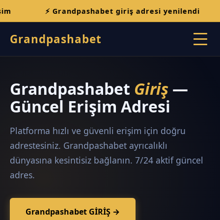
⚡ Grandpashabet giriş adresi yenilendi
🔒 
Grandpashabet
Grandpashabet
Giriş
—
Güncel Erişim Adresi
Platforma hızlı ve güvenli erişim için doğru
adrestesiniz. Grandpashabet ayrıcalıklı
dünyasına kesintisiz bağlanın. 7/24 aktif güncel
adres.
Grandpashabet GİRİŞ →