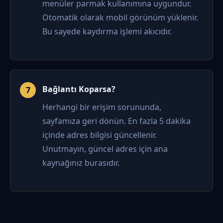
menüler parmak kullanımına uygundur.
Otomatik olarak mobil görünüm yüklenir.
Bu sayede kaydırma işlemi akıcıdır.
Bağlantı Koparsa?
Herhangi bir erişim sorununda,
sayfamıza geri dönün. En fazla 5 dakika
içinde adres bilgisi güncellenir.
Unutmayın, güncel adres için ana
kaynağınız burasıdır.