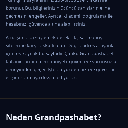
korunur. Bu, bilgilerinizin üçüncü şahısların eline
geçmesini engeller. Ayrıca iki adımlı doğrulama ile
hesabınızı güvence altına alabilirsiniz.
Ama şunu da söylemek gerekir ki, sahte giriş
sitelerine karşı dikkatli olun. Doğru adres arayanlar
için tek kaynak bu sayfadır. Çünkü Grandpashabet
kullanıcılarının memnuniyeti, güvenli ve sorunsuz bir
deneyimden geçer. İşte bu yüzden hızlı ve güvenilir
erişim sunmaya devam ediyoruz.
Neden Grandpashabet?