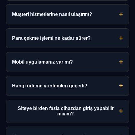
Ana sayfadaki "Şifremi Unuttum" bağlantısına
Kod her kullanımda değişir. Hesabınıza yetkisiz
tıklayın. Kayıtlı e-posta adresinize sıfırlama linki
+
erişimi engeller.
Müşteri hizmetlerine nasıl ulaşırım?
gönderilir. Link 15 dakika geçerlidir. Yeni şifreniz
Canlı destek, 7/24 hizmet verir. Sayfanın sağ alt
en az 8 karakter olmalıdır.
köşesindeki sohbet penceresini kullanın. Ayrıca
+
Para çekme işlemi ne kadar sürer?
e-posta desteği de vardır. Ortalama ilk yanıt
Kazançlarınız ortalama 15 dakika içinde
süresi 45 saniyedir.
hesabınıza aktarılır. Bu süre, ödeme yöntemine
+
Mobil uygulamanız var mı?
göre değişiklik gösterebilir. Banka havalesi 1 iş
Evet, Android ve iOS için uygulama mevcut.
günü sürebilir. Kripto para ile anında transfer
Uygulama mağazalarından indirebilirsiniz.
+
sağlanır.
Hangi ödeme yöntemleri geçerli?
Ancak güncel sürümü direkt web sitesinden
Kredi kartı, banka havalesi ve kripto para
edinmek daha güvenlidir. APK dosyası için resmi
desteklenir. Papara, Havale/EFT gibi yerel
Siteye birden fazla cihazdan giriş yapabilir
destek ekibine danışın.
+
miyim?
seçenekler de mevcuttur. Tüm işlemler SSL ile
şifrelenir. İşlem ücretleri sabittir.
Evet, aynı anda sadece tek cihazda oturum