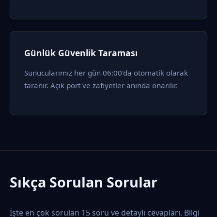
Günlük Güvenlik Taraması
Sunucularımız her gün 06:00'da otomatik olarak
taranır. Açık port ve zafiyetler anında onarılır.
Sıkça Sorulan Sorular
İşte en çok sorulan 15 soru ve detaylı cevapları. Bilgi