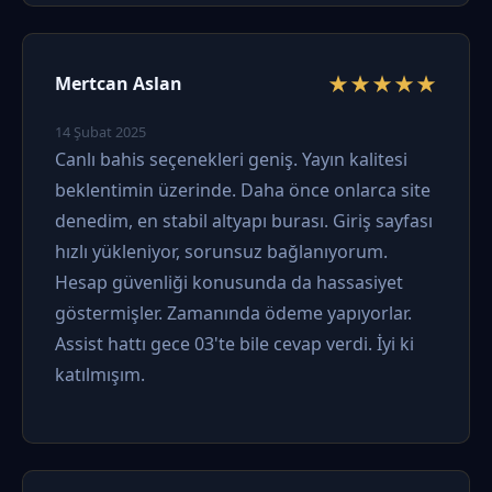
★★★★★
Mertcan Aslan
14 Şubat 2025
Canlı bahis seçenekleri geniş. Yayın kalitesi
beklentimin üzerinde. Daha önce onlarca site
denedim, en stabil altyapı burası. Giriş sayfası
hızlı yükleniyor, sorunsuz bağlanıyorum.
Hesap güvenliği konusunda da hassasiyet
göstermişler. Zamanında ödeme yapıyorlar.
Assist hattı gece 03'te bile cevap verdi. İyi ki
katılmışım.