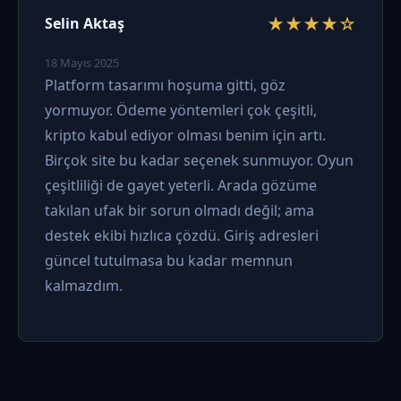
★★★★☆
Selin Aktaş
18 Mayıs 2025
Platform tasarımı hoşuma gitti, göz
yormuyor. Ödeme yöntemleri çok çeşitli,
kripto kabul ediyor olması benim için artı.
Birçok site bu kadar seçenek sunmuyor. Oyun
çeşitliliği de gayet yeterli. Arada gözüme
takılan ufak bir sorun olmadı değil; ama
destek ekibi hızlıca çözdü. Giriş adresleri
güncel tutulmasa bu kadar memnun
kalmazdım.