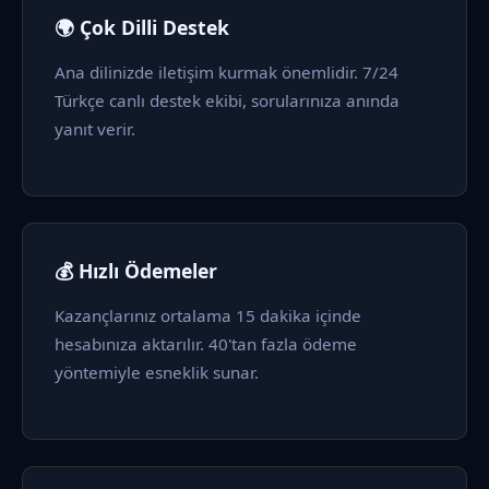
🌍 Çok Dilli Destek
Ana dilinizde iletişim kurmak önemlidir. 7/24
Türkçe canlı destek ekibi, sorularınıza anında
yanıt verir.
💰 Hızlı Ödemeler
Kazançlarınız ortalama 15 dakika içinde
hesabınıza aktarılır. 40'tan fazla ödeme
yöntemiyle esneklik sunar.