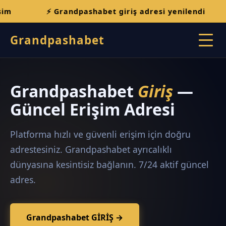
⚡ Grandpashabet giriş adresi yenilendi
🔒 
Grandpashabet
Grandpashabet
Giriş
—
Güncel Erişim Adresi
Platforma hızlı ve güvenli erişim için doğru
adrestesiniz. Grandpashabet ayrıcalıklı
dünyasına kesintisiz bağlanın. 7/24 aktif güncel
adres.
Grandpashabet GİRİŞ →