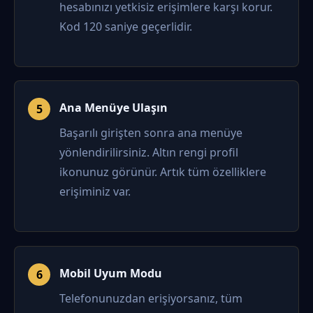
hesabınızı yetkisiz erişimlere karşı korur.
Kod 120 saniye geçerlidir.
Ana Menüye Ulaşın
Başarılı girişten sonra ana menüye
yönlendirilirsiniz. Altın rengi profil
ikonunuz görünür. Artık tüm özelliklere
erişiminiz var.
Mobil Uyum Modu
Telefonunuzdan erişiyorsanız, tüm