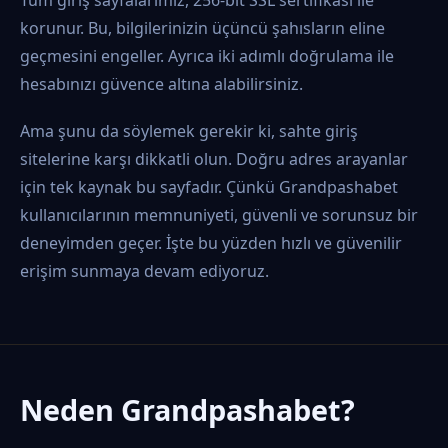
korunur. Bu, bilgilerinizin üçüncü şahısların eline
geçmesini engeller. Ayrıca iki adımlı doğrulama ile
hesabınızı güvence altına alabilirsiniz.
Ama şunu da söylemek gerekir ki, sahte giriş
sitelerine karşı dikkatli olun. Doğru adres arayanlar
için tek kaynak bu sayfadır. Çünkü Grandpashabet
kullanıcılarının memnuniyeti, güvenli ve sorunsuz bir
deneyimden geçer. İşte bu yüzden hızlı ve güvenilir
erişim sunmaya devam ediyoruz.
Neden Grandpashabet?