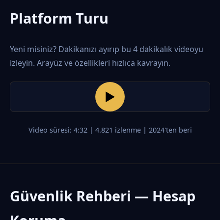
günü içinde iade edilir.
Platform Turu
Yeni misiniz? Dakikanızı ayırıp bu 4 dakikalık videoyu
izleyin. Arayüz ve özellikleri hızlıca kavrayın.
▶
Video süresi: 4:32 | 4.821 izlenme | 2024'ten beri
Güvenlik Rehberi — Hesap