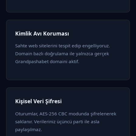
Kimlik Avı Koruması
Sahte web sitelerini tespit edip engelliyoruz.
Domain bazlı doğrulama ile yalnızca gerçek
Grandpashabet domaini aktif.
Kişisel Veri Şifresi
Oturumlar, AES-256 CBC modunda şifrelenerek
saklanır. Verileriniz üçüncü parti ile asla
paylaşılmaz.