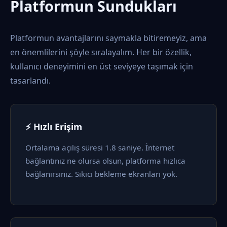
Platformun Sundukları
Platformun avantajlarını saymakla bitiremeyiz, ama
en önemlilerini şöyle sıralayalım. Her bir özellik,
kullanıcı deneyimini en üst seviyeye taşımak için
tasarlandı.
⚡ Hızlı Erişim
Ortalama açılış süresi 1.8 saniye. İnternet
bağlantınız ne olursa olsun, platforma hızlıca
bağlanırsınız. Sıkıcı bekleme ekranları yok.