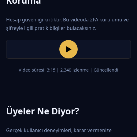
Koruma
Hesap güvenliği kritiktir. Bu videoda 2FA kurulumu ve
şifreyle ilgili pratik bilgiler bulacaksınız.
▶
Video süresi: 3:15 | 2.340 izlenme | Güncellendi
Üyeler Ne Diyor?
Gerçek kullanıcı deneyimleri, karar vermenize