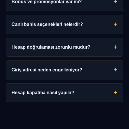
açabilirsiniz. Yeni cihazdan giriş yapıldığında eski
+
Bonus ve promosyonlar var mı?
oturum sonlanır. Bu güvenlik önlemi hesapların
Zaman zaman çeşitli kampanyalar düzenlenir.
başkaları tarafından kullanılmasını engeller.
Ancak bu sayfada promosyon tanıtımı yapılmaz.
+
Canlı bahis seçenekleri nelerdir?
Güncel fırsatlar için giriş yaptıktan sonra
Maç anında bahis yapabilirsiniz. 200'den fazla
"Kampanyalar" bölümüne bakabilirsiniz. Mevcut
farklı bahis türü sunulur. Anlık istatistiklerle
+
teklifleri görürsünüz.
Hesap doğrulaması zorunlu mudur?
desteklenir. Yayın kalitesi 1080p'ye kadar çıkar.
Evet, ilk para çekme işleminde kimlik
doğrulaması istenir. Bu, yasal bir zorunluluktur.
+
Giriş adresi neden engelleniyor?
Ehliyet, kimlik veya pasaport fotokopisi
Yerel düzenlemelerden dolayı bazı adreslere
yüklemeniz gerekir. İşlem genellikle 5 dakika
erişim kısıtlanabilir. Bu durumda DNS ayarlarınızı
+
sürer.
Hesap kapatma nasıl yapılır?
değiştirmeniz gerekir. Yeni adresi buradan takip
Müşteri hizmetlerine talep oluşturun. Kimlik
edebilirsiniz. Tüm blokları aşmanız mümkündür.
doğrulaması yapmanız istenecektir. Hesabınız 24
saat içinde kapatılır. Kalan bakiye en geç 1 iş