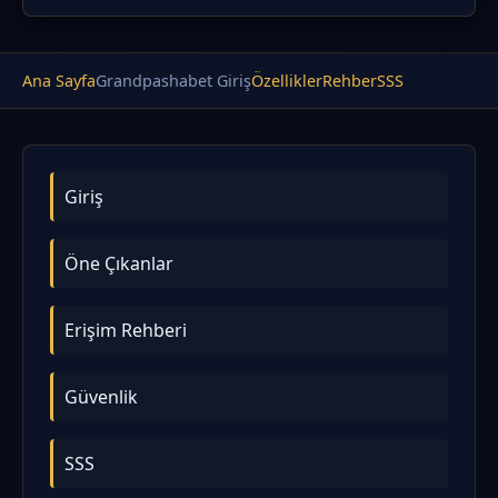
Ana Sayfa
Grandpashabet Giriş
Özellikler
Rehber
SSS
Giriş
Öne Çıkanlar
Erişim Rehberi
Güvenlik
SSS