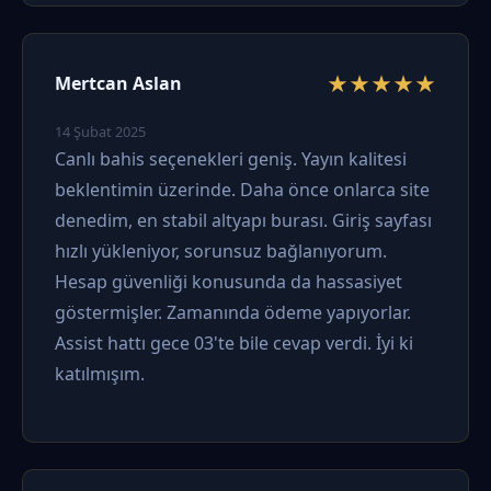
★★★★★
Mertcan Aslan
14 Şubat 2025
Canlı bahis seçenekleri geniş. Yayın kalitesi
beklentimin üzerinde. Daha önce onlarca site
denedim, en stabil altyapı burası. Giriş sayfası
hızlı yükleniyor, sorunsuz bağlanıyorum.
Hesap güvenliği konusunda da hassasiyet
göstermişler. Zamanında ödeme yapıyorlar.
Assist hattı gece 03'te bile cevap verdi. İyi ki
katılmışım.