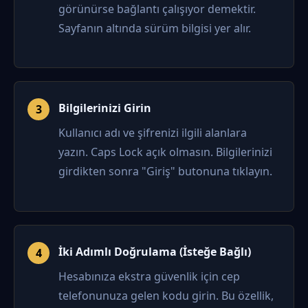
görünürse bağlantı çalışıyor demektir.
Sayfanın altında sürüm bilgisi yer alır.
Bilgilerinizi Girin
Kullanıcı adı ve şifrenizi ilgili alanlara
yazın. Caps Lock açık olmasın. Bilgilerinizi
girdikten sonra "Giriş" butonuna tıklayın.
İki Adımlı Doğrulama (İsteğe Bağlı)
Hesabınıza ekstra güvenlik için cep
telefonunuza gelen kodu girin. Bu özellik,