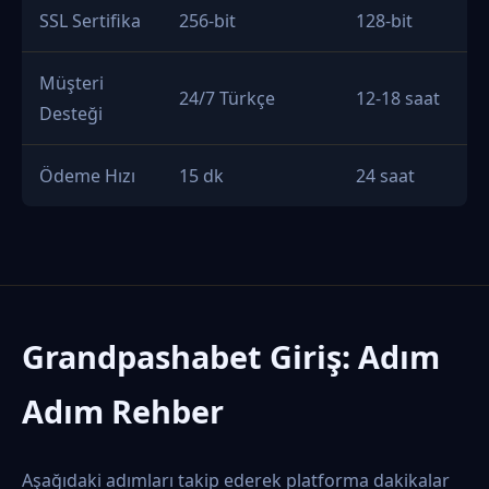
SSL Sertifika
256-bit
128-bit
Müşteri
24/7 Türkçe
12-18 saat
Desteği
Ödeme Hızı
15 dk
24 saat
Grandpashabet Giriş: Adım
Adım Rehber
Aşağıdaki adımları takip ederek platforma dakikalar