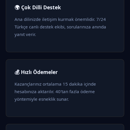
🌍 Çok Dilli Destek
Ana dilinizde iletişim kurmak önemlidir. 7/24
Türkçe canlı destek ekibi, sorularınıza anında
yanıt verir.
💰 Hızlı Ödemeler
Kazançlarınız ortalama 15 dakika içinde
hesabınıza aktarılır. 40'tan fazla ödeme
yöntemiyle esneklik sunar.