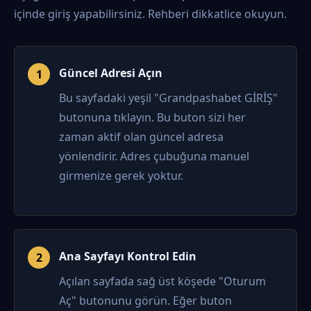
içinde giriş yapabilirsiniz. Rehberi dikkatlice okuyun.
Güncel Adresi Açın
Bu sayfadaki yeşil "Grandpashabet GİRİŞ"
butonuna tıklayın. Bu buton sizi her
zaman aktif olan güncel adresa
yönlendirir. Adres çubuğuna manuel
girmenize gerek yoktur.
Ana Sayfayı Kontrol Edin
Açılan sayfada sağ üst köşede "Oturum
Aç" butonunu görün. Eğer buton