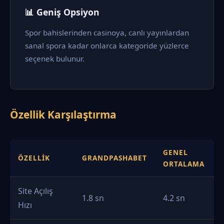
📊 Geniş Opsiyon
Spor bahislerinden casinoya, canlı yayınlardan
sanal spora kadar onlarca kategoride yüzlerce
seçenek bulunur.
Özellik Karşılaştırma
GENEL
ÖZELLIK
GRANDPASHABET
ORTALAMA
Site Açılış
1.8 sn
4.2 sn
Hızı