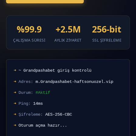
%99.9
+2.5M
256-bit
ÇALIŞMA SÜRESI
AYLIK ZIYARET
SSL ŞIFRELEME
➜
~ Grandpashabet giriş kontrolü
➜
Adres:
m.Grandpashabet-haftsonuozel.vip
➜
Durum:
#Aktif
➜
Ping:
14ms
➜
Şifreleme:
AES-256-CBC
➜
Oturum açma hazır...