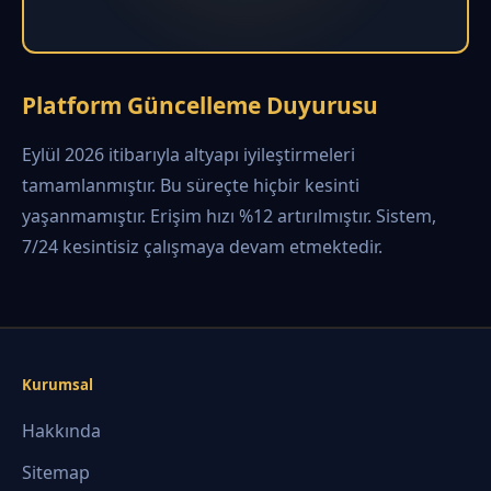
Platform Güncelleme Duyurusu
Eylül 2026 itibarıyla altyapı iyileştirmeleri
tamamlanmıştır. Bu süreçte hiçbir kesinti
yaşanmamıştır. Erişim hızı %12 artırılmıştır. Sistem,
7/24 kesintisiz çalışmaya devam etmektedir.
Kurumsal
Hakkında
Sitemap