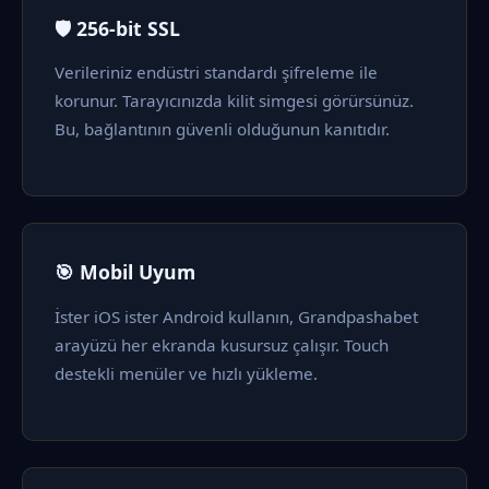
🛡️ 256-bit SSL
Verileriniz endüstri standardı şifreleme ile
korunur. Tarayıcınızda kilit simgesi görürsünüz.
Bu, bağlantının güvenli olduğunun kanıtıdır.
🎯 Mobil Uyum
İster iOS ister Android kullanın, Grandpashabet
arayüzü her ekranda kusursuz çalışır. Touch
destekli menüler ve hızlı yükleme.