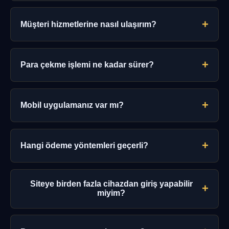
Ana sayfadaki "Şifremi Unuttum" bağlantısına
Kod her kullanımda değişir. Hesabınıza yetkisiz
tıklayın. Kayıtlı e-posta adresinize sıfırlama linki
+
erişimi engeller.
Müşteri hizmetlerine nasıl ulaşırım?
gönderilir. Link 15 dakika geçerlidir. Yeni şifreniz
Canlı destek, 7/24 hizmet verir. Sayfanın sağ alt
en az 8 karakter olmalıdır.
köşesindeki sohbet penceresini kullanın. Ayrıca
+
Para çekme işlemi ne kadar sürer?
e-posta desteği de vardır. Ortalama ilk yanıt
Kazançlarınız ortalama 15 dakika içinde
süresi 45 saniyedir.
hesabınıza aktarılır. Bu süre, ödeme yöntemine
+
Mobil uygulamanız var mı?
göre değişiklik gösterebilir. Banka havalesi 1 iş
Evet, Android ve iOS için uygulama mevcut.
günü sürebilir. Kripto para ile anında transfer
Uygulama mağazalarından indirebilirsiniz.
+
sağlanır.
Hangi ödeme yöntemleri geçerli?
Ancak güncel sürümü direkt web sitesinden
Kredi kartı, banka havalesi ve kripto para
edinmek daha güvenlidir. APK dosyası için resmi
desteklenir. Papara, Havale/EFT gibi yerel
Siteye birden fazla cihazdan giriş yapabilir
destek ekibine danışın.
+
miyim?
seçenekler de mevcuttur. Tüm işlemler SSL ile
şifrelenir. İşlem ücretleri sabittir.
Evet, aynı anda sadece tek cihazda oturum