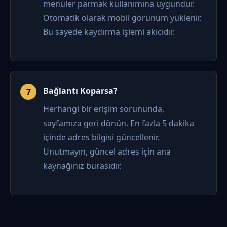
menüler parmak kullanımına uygundur.
Otomatik olarak mobil görünüm yüklenir.
Bu sayede kaydırma işlemi akıcıdır.
Bağlantı Koparsa?
Herhangi bir erişim sorununda,
sayfamıza geri dönün. En fazla 5 dakika
içinde adres bilgisi güncellenir.
Unutmayın, güncel adres için ana
kaynağınız burasıdır.