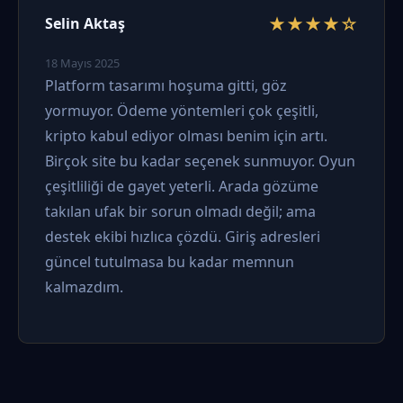
★★★★☆
Selin Aktaş
18 Mayıs 2025
Platform tasarımı hoşuma gitti, göz
yormuyor. Ödeme yöntemleri çok çeşitli,
kripto kabul ediyor olması benim için artı.
Birçok site bu kadar seçenek sunmuyor. Oyun
çeşitliliği de gayet yeterli. Arada gözüme
takılan ufak bir sorun olmadı değil; ama
destek ekibi hızlıca çözdü. Giriş adresleri
güncel tutulmasa bu kadar memnun
kalmazdım.