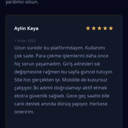
yardımcı olsun.
★★★★★
Aylin Kaya
1 Nisan 2025
Uzun süredir bu platformdayım. Kullanımı
çok sade. Para çekme işlemlerini daha önce
hiç sorun yaşamadım. Giriş adresleri sık
değişmesine rağmen bu sayfa güncel tutuyor.
Site hızı gerçekten iyi. Mobilde de kusursuz
çalışıyor. İki adımlı doğrulamayı aktif etmek
ekstra güvenlik sağladı. Gece geç saatte bile
canlı destek anında dönüş yapıyor. Herkese
öneririm.