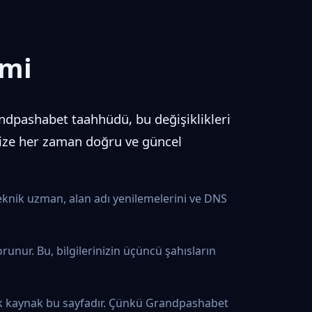
emi
ndpashabet taahhüdü, bu değişiklikleri
size her zaman doğru ve güncel
 teknik uzman, alan adı yenilemelerini ve DNS
orunur. Bu, bilgilerinizin üçüncü şahısların
 tek kaynak bu sayfadır. Çünkü Grandpashabet