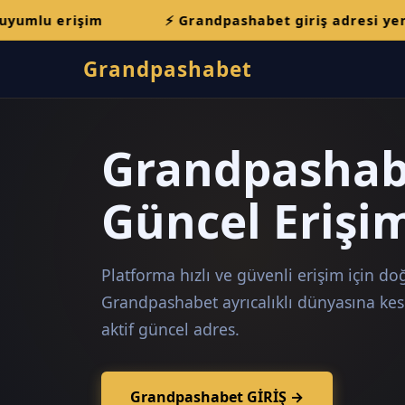
 erişim
⚡ Grandpashabet giriş adresi yenilendi
Grandpashabet
Grandpasha
Güncel Erişi
Platforma hızlı ve güvenli erişim için do
Grandpashabet ayrıcalıklı dünyasına kesi
aktif güncel adres.
Grandpashabet GİRİŞ →