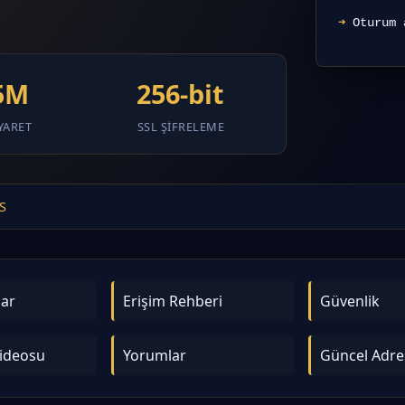
➜
Oturum 
5M
256-bit
IYARET
SSL ŞIFRELEME
S
lar
Erişim Rehberi
Güvenlik
Videosu
Yorumlar
Güncel Adre