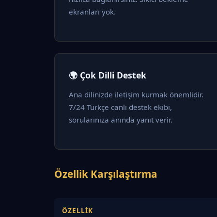
ekranları yok.
🌍 Çok Dilli Destek
Ana dilinizde iletişim kurmak önemlidir.
7/24 Türkçe canlı destek ekibi,
sorularınıza anında yanıt verir.
Özellik Karşılaştırma
ÖZELLIK