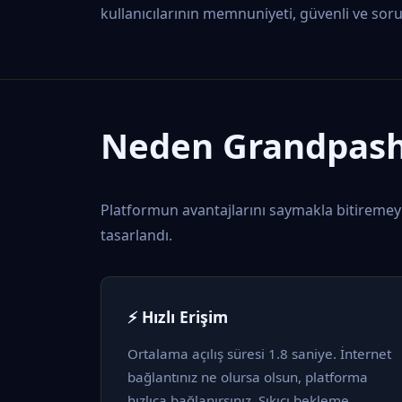
kullanıcılarının memnuniyeti, güvenli ve sor
Neden Grandpash
Platformun avantajlarını saymakla bitiremeyiz
tasarlandı.
⚡ Hızlı Erişim
Ortalama açılış süresi 1.8 saniye. İnternet
bağlantınız ne olursa olsun, platforma
hızlıca bağlanırsınız. Sıkıcı bekleme