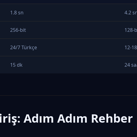
1.8 sn
4.2 s
256-bit
128-b
24/7 Türkçe
12-18
15 dk
24 sa
riş: Adım Adım Rehber