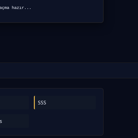
açma hazır...
SSS
s