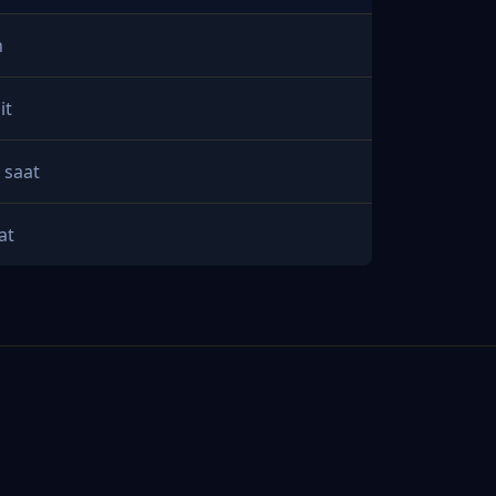
n
it
 saat
at