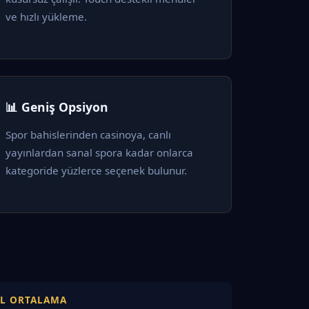
ve hızlı yükleme.
📊 Geniş Opsiyon
Spor bahislerinden casinoya, canlı
yayınlardan sanal spora kadar onlarca
kategoride yüzlerce seçenek bulunur.
L ORTALAMA