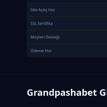
Site Açılış Hızı
SSL Sertifika
Müşteri Desteği
Ödeme Hızı
Grandpashabet Gi