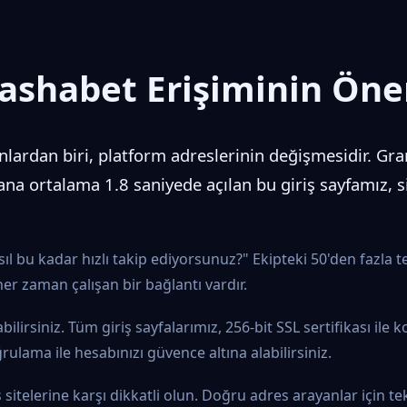
pashabet Erişiminin Ön
lardan biri, platform adreslerinin değişmesidir. Gra
ana ortalama 1.8 saniyede açılan bu giriş sayfamız, 
asıl bu kadar hızlı takip ediyorsunuz?" Ekipteki 50'den fazla
a her zaman çalışan bir bağlantı vardır.
lirsiniz. Tüm giriş sayfalarımız, 256-bit SSL sertifikası ile k
ğrulama ile hesabınızı güvence altına alabilirsiniz.
 sitelerine karşı dikkatli olun. Doğru adres arayanlar için