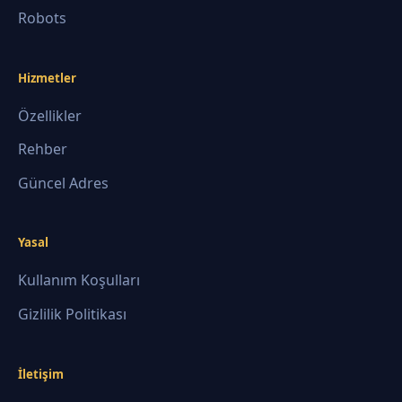
Robots
Hizmetler
Özellikler
Rehber
Güncel Adres
Yasal
Kullanım Koşulları
Gizlilik Politikası
İletişim