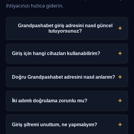
ihtiyacınızı hızlıca giderin.
Grandpashabet giriş adresini nasıl güncel
+
tutuyorsunuz?
şifreleme teknolojisiyle korunur. Alan adı
değişiklikleri anında bu sayfaya eklenir. Ekibimiz
+
Giriş için hangi cihazları kullanabilirim?
DNS kayıtlarını sürekli izler. Önemli olan, doğru
Her türlü cihazdan giriş yapabilirsiniz. PC,
bilgiyi zamanında iletmektir. Ortalama
laptop, tablet ve akıllı telefonlarla uyumludur.
+
güncelleme süresi 4 dakikadır.
Doğru Grandpashabet adresini nasıl anlarım?
iOS ve Android işletim sistemlerinde sorunsuz
Doğru adres her zaman bu sayfadaki butonla
çalışır. Oyun konsollarından bile erişim
iletilir. Adres çubuğunda "m.Grandpashabet-
+
mümkündür. Yeter ki internet bağlantınız olsun.
İki adımlı doğrulama zorunlu mu?
haftsonuozel.vip" yazmalıdır. SSL sertifikası
Zorunlu değildir ancak yüksek önerilir.
geçerli olmalıdır. Sahte siteler genellikle çok
Hesabınızın güvenliği için aktif etmenizde fayda
+
benzer harfler kullanır. Dikkatli olun, sadece
Giriş şifremi unuttum, ne yapmalıyım?
var. Ayarlar bölümünden kolayca kurabilirsiniz.
resmi sayfayı kullanın.