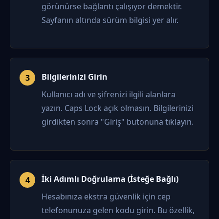
görünürse bağlantı çalışıyor demektir.
Sayfanın altında sürüm bilgisi yer alır.
Bilgilerinizi Girin
Kullanıcı adı ve şifrenizi ilgili alanlara
yazın. Caps Lock açık olmasın. Bilgilerinizi
girdikten sonra "Giriş" butonuna tıklayın.
İki Adımlı Doğrulama (İsteğe Bağlı)
Hesabınıza ekstra güvenlik için cep
telefonunuza gelen kodu girin. Bu özellik,