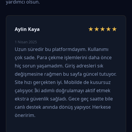
yardımcı olsun.
★★★★★
Aylin Kaya
1 Nisan 2025
Uzun süredir bu platformdayım. Kullanımı
çok sade. Para çekme işlemlerini daha önce
hiç sorun yaşamadım. Giriş adresleri sık
değişmesine rağmen bu sayfa güncel tutuyor.
Site hızı gerçekten iyi. Mobilde de kusursuz
çalışıyor. İki adımlı doğrulamayı aktif etmek
ekstra güvenlik sağladı. Gece geç saatte bile
canlı destek anında dönüş yapıyor. Herkese
öneririm.