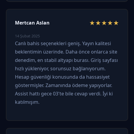
★★★★★
Mertcan Aslan
14 Şubat 2025
Canlı bahis seçenekleri geniş. Yayın kalitesi
beklentimin üzerinde. Daha önce onlarca site
denedim, en stabil altyapı burası. Giriş sayfası
hızlı yükleniyor, sorunsuz bağlanıyorum.
Hesap güvenliği konusunda da hassasiyet
göstermişler. Zamanında ödeme yapıyorlar.
Assist hattı gece 03'te bile cevap verdi. İyi ki
katılmışım.