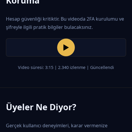
Koruma
Hesap güvenliği kritiktir. Bu videoda 2FA kurulumu ve
şifreyle ilgili pratik bilgiler bulacaksınız.
▶
Video süresi: 3:15 | 2.340 izlenme | Güncellendi
Üyeler Ne Diyor?
Gerçek kullanıcı deneyimleri, karar vermenize