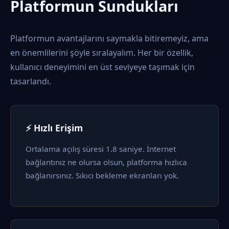
Platformun Sundukları
Platformun avantajlarını saymakla bitiremeyiz, ama
en önemlilerini şöyle sıralayalım. Her bir özellik,
kullanıcı deneyimini en üst seviyeye taşımak için
tasarlandı.
⚡ Hızlı Erişim
Ortalama açılış süresi 1.8 saniye. İnternet
bağlantınız ne olursa olsun, platforma hızlıca
bağlanırsınız. Sıkıcı bekleme ekranları yok.