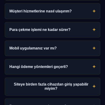
Ana sayfadaki "Şifremi Unuttum" bağlantısına
Kod her kullanımda değişir. Hesabınıza yetkisiz
tıklayın. Kayıtlı e-posta adresinize sıfırlama linki
+
erişimi engeller.
Müşteri hizmetlerine nasıl ulaşırım?
gönderilir. Link 15 dakika geçerlidir. Yeni şifreniz
Canlı destek, 7/24 hizmet verir. Sayfanın sağ alt
en az 8 karakter olmalıdır.
köşesindeki sohbet penceresini kullanın. Ayrıca
+
Para çekme işlemi ne kadar sürer?
e-posta desteği de vardır. Ortalama ilk yanıt
Kazançlarınız ortalama 15 dakika içinde
süresi 45 saniyedir.
hesabınıza aktarılır. Bu süre, ödeme yöntemine
+
Mobil uygulamanız var mı?
göre değişiklik gösterebilir. Banka havalesi 1 iş
Evet, Android ve iOS için uygulama mevcut.
günü sürebilir. Kripto para ile anında transfer
Uygulama mağazalarından indirebilirsiniz.
+
sağlanır.
Hangi ödeme yöntemleri geçerli?
Ancak güncel sürümü direkt web sitesinden
Kredi kartı, banka havalesi ve kripto para
edinmek daha güvenlidir. APK dosyası için resmi
desteklenir. Papara, Havale/EFT gibi yerel
Siteye birden fazla cihazdan giriş yapabilir
destek ekibine danışın.
+
miyim?
seçenekler de mevcuttur. Tüm işlemler SSL ile
şifrelenir. İşlem ücretleri sabittir.
Evet, aynı anda sadece tek cihazda oturum