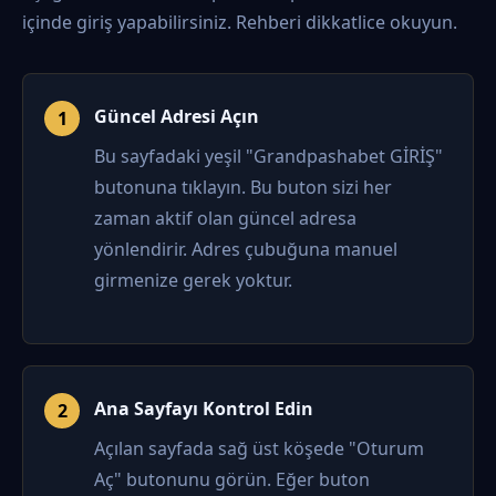
içinde giriş yapabilirsiniz. Rehberi dikkatlice okuyun.
Güncel Adresi Açın
Bu sayfadaki yeşil "Grandpashabet GİRİŞ"
butonuna tıklayın. Bu buton sizi her
zaman aktif olan güncel adresa
yönlendirir. Adres çubuğuna manuel
girmenize gerek yoktur.
Ana Sayfayı Kontrol Edin
Açılan sayfada sağ üst köşede "Oturum
Aç" butonunu görün. Eğer buton